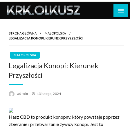
Skip
to
content
STRONA GŁÓWNA
MAŁOPOLSKA
LEGALIZACJA KONOPI: KIERUNEK PRZYSZŁOŚCI
MAŁOPOLSKA
Legalizacja Konopi: Kierunek
Przyszłości
Opublikowane
admin
13 lutego, 2024
w
Hasz CBD to produkt konopny, który powstaje poprzez
zbieranie i przetwarzanie żywicy konopi. Jest to