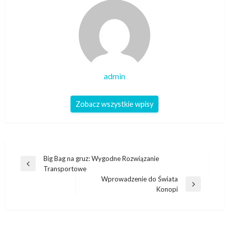
admin
Zobacz wszystkie wpisy
Nawigacja
Big Bag na gruz: Wygodne Rozwiązanie
Poprzedni
Transportowe
wpisu
wpis
Wprowadzenie do Świata
Następny
Konopi
wpis