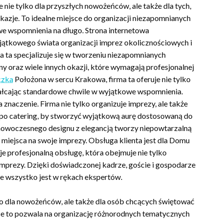
ie tylko dla przyszłych nowożeńców, ale także dla tych,
okazje. To idealne miejsce do organizacji niezapomnianych
e wspomnienia na długo. Strona internetowa
ątkowego świata organizacji imprez okolicznościowych i
a ta specjalizuje się w tworzeniu niezapomnianych
iny oraz wiele innych okazji, które wymagają profesjonalnej
czka
Położona w sercu Krakowa, firma ta oferuje nie tylko
tałcając standardowe chwile w wyjątkowe wspomnienia.
znaczenie. Firma nie tylko organizuje imprezy, ale także
i po catering, by stworzyć wyjątkową aurę dostosowaną do
owoczesnego designu z elegancją tworzy niepowtarzalną
iejsca na swoje imprezy. Obsługa klienta jest dla Domu
e profesjonalną obsługę, która obejmuje nie tylko
imprezy. Dzięki doświadczonej kadrze, goście i gospodarze
że wszystko jest w rękach ekspertów.
o dla nowożeńców, ale także dla osób chcących świętować
sce to pozwala na organizację różnorodnych tematycznych