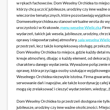
w rękach fachowców. Dom Weselny Orchidea to miejsce n
którzy chcą uczcić jubileusze, urodziny czy inne ważne 
wieczorów tematycznych, które pozostawiają wyjątkow
Domweselnyorchidea.eu stanowi wirtualne wrota do wyj
uroczystości w Krakowie.
menu weselne Wieliczka
Firm
wydarzeń, takich jak wesela, jubileusze, urodziny, chrzc
oprawy i niepowtarzalnej atmosfery.
sala weselna Wieli
przestrzeń, lecz także kompleksową obsługę, przeksz
Dom Weselny Orchidea to miejsce, gdzie każdy detal ma 
kreuje atmosferę, dbając o każdy element, od dekoracj
charakteru danego wydarzenia. Wyważone połączenie n
oprawę, która przyciąga osoby szukające wyjątkowego m
Weselnego Orchidea niezwykle istotna. Firma gwarantuj
serwowanie dań i napojów, ale także koordynację całej 
mogą się zrelaksować i cieszyć wydarzeniem, wiedząc, 
Dom Weselny Orchidea to przestrzeń dostępna nie tylk
jubileusze, urodziny czy inne ważne okoliczności. Miej