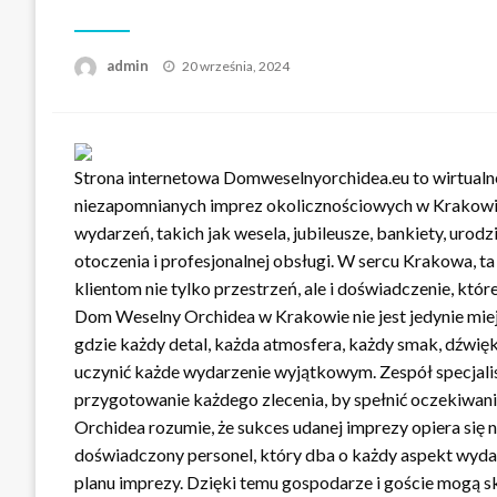
Opublikowane
admin
20 września, 2024
w
Strona internetowa Domweselnyorchidea.eu to wirtualn
niezapomnianych imprez okolicznościowych w Krakowie
wydarzeń, takich jak wesela, jubileusze, bankiety, urod
otoczenia i profesjonalnej obsługi. W sercu Krakowa, ta
klientom nie tylko przestrzeń, ale i doświadczenie, kt
Dom Weselny Orchidea w Krakowie nie jest jedynie mie
gdzie każdy detal, każda atmosfera, każdy smak, dźwięk
uczynić każde wydarzenie wyjątkowym. Zespół specjalis
przygotowanie każdego zlecenia, by spełnić oczekiwan
Orchidea rozumie, że sukces udanej imprezy opiera się 
doświadczony personel, który dba o każdy aspekt wyda
planu imprezy. Dzięki temu gospodarze i goście mogą skup