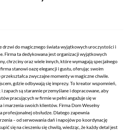
e drzwi do magicznego świata wyjątkowych uroczystości i
. Firma ta dedykowana jest organizacji wyjątkowych
ziny, chrzciny oraz wiele innych, które wymagają specjalnego
 firma stanowi oazę elegancji i gustu, oferując swoim
óre przekształca zwyczajne momenty w magiczne chwile.
jscem, gdzie odbywają się imprezy. To kreator wspomnień,
 i zapach są starannie przemyślane i dopracowane, aby
tów pracujących w firmie w pełni angażuje się w
ia i marzenia swoich klientów. Firma Dom Weselny
na profesjonalnej obsłudze. Dlatego zapewnia
rzenia – od serwowania dań i napojów po koordynację
ić się na cieszeniu się chwilą, wiedząc, że każdy detal jest