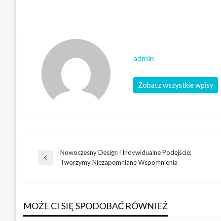
admin
Zobacz wszystkie wpisy
Nowoczesny Design i Indywidualne Podejście:
Nawigacja
Poprzedni
Tworzymy Niezapomniane Wspomnienia
wpis
wpisu
MOŻE CI SIĘ SPODOBAĆ RÓWNIEŻ