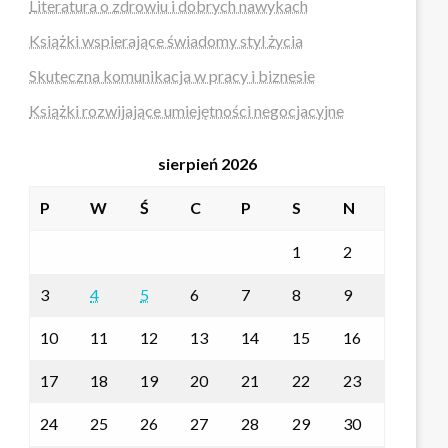
Literatura o zdrowiu i dobrych nawykach
Książki wspierające świadomy styl życia
Skuteczna komunikacja w pracy i biznesie
Książki rozwijające umiejętności negocjacyjne
sierpień 2026
P
W
Ś
C
P
S
N
1
2
3
4
5
6
7
8
9
10
11
12
13
14
15
16
17
18
19
20
21
22
23
24
25
26
27
28
29
30