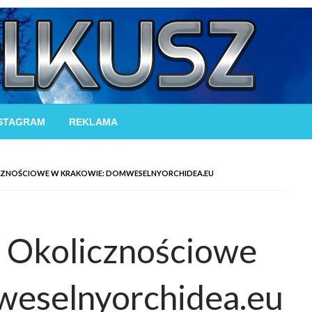
STAGRAM
REKLAMA
CZNOŚCIOWE W KRAKOWIE: DOMWESELNYORCHIDEA.EU
 Okolicznościowe
weselnyorchidea.eu