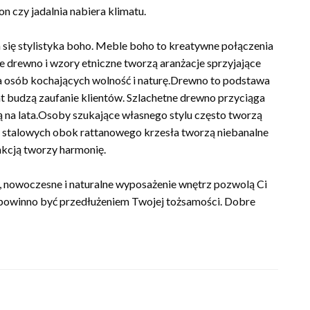
n czy jadalnia nabiera klimatu.
się stylistyka boho. Meble boho to kreatywne połączenia
ne drewno i wzory etniczne tworzą aranżacje sprzyjające
la osób kochających wolność i naturę.Drewno to podstawa
at budzą zaufanie klientów. Szlachetne drewno przyciąga
ą na lata.Osoby szukające własnego stylu często tworzą
li stalowych obok rattanowego krzesła tworzą niebanalne
kcją tworzy harmonię.
a, nowoczesne i naturalne wyposażenie wnętrz pozwolą Ci
powinno być przedłużeniem Twojej tożsamości. Dobre