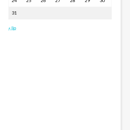
24
25
26
27
28
29
30
31
« lip