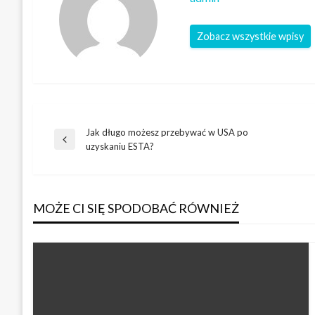
Zobacz wszystkie wpisy
Jak długo możesz przebywać w USA po
Nawigacja
Poprzedni
uzyskaniu ESTA?
wpis
wpisu
MOŻE CI SIĘ SPODOBAĆ RÓWNIEŻ