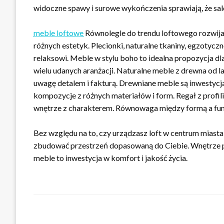
widoczne spawy i surowe wykończenia sprawiają, że salo
meble loftowe
Równolegle do trendu loftowego rozwija 
różnych estetyk. Plecionki, naturalne tkaniny, egzotycz
relaksowi. Meble w stylu boho to idealna propozycja d
wielu udanych aranżacji. Naturalne meble z drewna od l
uwagę detalem i fakturą. Drewniane meble są inwestycj
kompozycje z różnych materiałów i form. Regał z profi
wnętrze z charakterem. Równowaga między formą a fun
Bez względu na to, czy urządzasz loft w centrum miast
zbudować przestrzeń dopasowaną do Ciebie. Wnętrze 
meble to inwestycja w komfort i jakość życia.