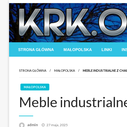
Skip
to
content
STRONA GŁÓWNA
MAŁOPOLSKA
LINKI
IN
STRONA GŁÓWNA
MAŁOPOLSKA
MEBLE INDUSTRIALNE Z CH
MAŁOPOLSKA
Meble industrialn
Opublikowane
admin
27 maja, 2025