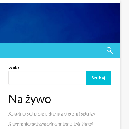
Szukaj
Szukaj
Na żywo
Książki o sukcesie pełne praktycznej wiedzy
Księgarnia motywacyjna online z książkami