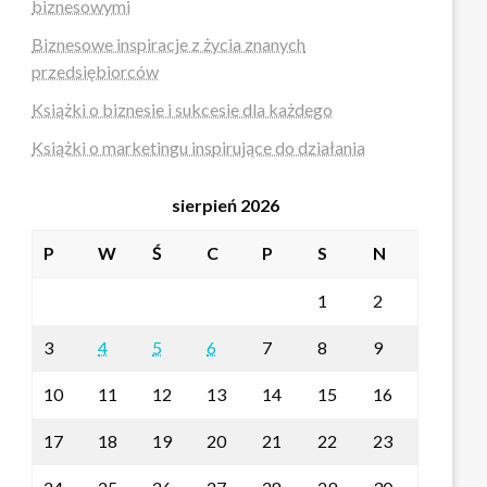
biznesowymi
Biznesowe inspiracje z życia znanych
przedsiębiorców
Książki o biznesie i sukcesie dla każdego
Książki o marketingu inspirujące do działania
sierpień 2026
P
W
Ś
C
P
S
N
1
2
3
4
5
6
7
8
9
10
11
12
13
14
15
16
17
18
19
20
21
22
23