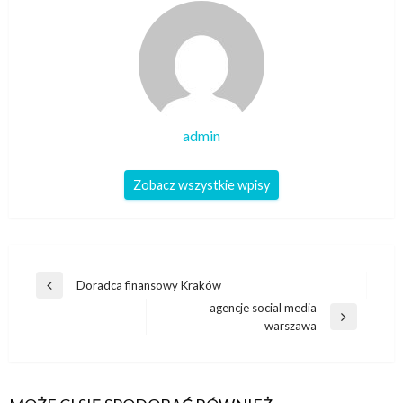
admin
Zobacz wszystkie wpisy
Nawigacja
Doradca finansowy Kraków
Poprzedni
wpisu
agencje social media
wpis
Następny
warszawa
wpis