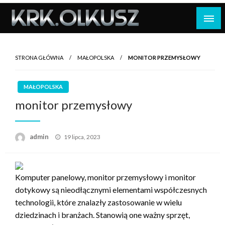
Skip
to
content
STRONA GŁÓWNA
MAŁOPOLSKA
MONITOR PRZEMYSŁOWY
MAŁOPOLSKA
monitor przemysłowy
Opublikowane
admin
19 lipca, 2023
w
Komputer panelowy, monitor przemysłowy i monitor
dotykowy są nieodłącznymi elementami współczesnych
technologii, które znalazły zastosowanie w wielu
dziedzinach i branżach. Stanowią one ważny sprzęt,