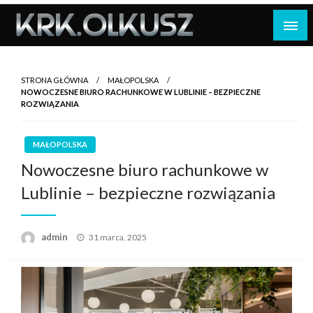
Skip
to
content
STRONA GŁÓWNA
MAŁOPOLSKA
NOWOCZESNE BIURO RACHUNKOWE W LUBLINIE – BEZPIECZNE
ROZWIĄZANIA
MAŁOPOLSKA
Nowoczesne biuro rachunkowe w
Lublinie – bezpieczne rozwiązania
Opublikowane
admin
31 marca, 2025
w