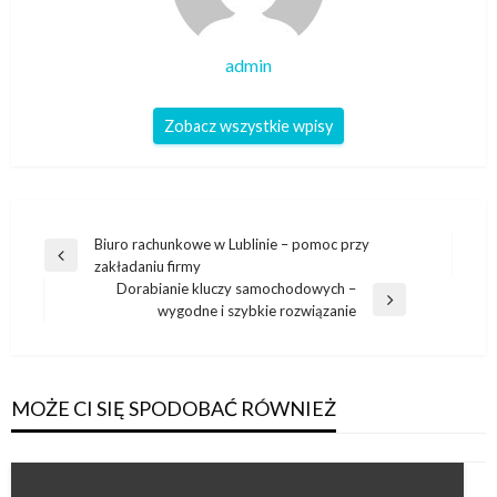
admin
Zobacz wszystkie wpisy
Nawigacja
Biuro rachunkowe w Lublinie – pomoc przy
Poprzedni
zakładaniu firmy
wpisu
wpis
Dorabianie kluczy samochodowych –
Następny
wygodne i szybkie rozwiązanie
wpis
MOŻE CI SIĘ SPODOBAĆ RÓWNIEŻ