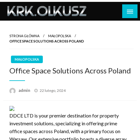
Skip
to
content
STRONA GŁÓWNA
MAŁOPOLSKA
OFFICE SPACE SOLUTIONS ACROSS POLAND
MAŁOPOLSKA
Office Space Solutions Across Poland
Opublikowane
admin
22 lutego, 2024
w
DDCE LTD is your premier destination for property
investment solutions, specializing in offering prime
office spaces across Poland, with a primary focus on
Warsaw. Our extensive portfolio boasts a diverse array