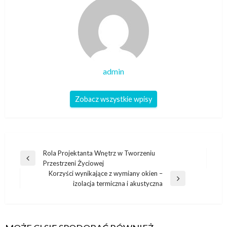
admin
Zobacz wszystkie wpisy
Nawigacja
Rola Projektanta Wnętrz w Tworzeniu
Poprzedni
Przestrzeni Życiowej
wpisu
wpis
Korzyści wynikające z wymiany okien –
Następny
izolacja termiczna i akustyczna
wpis