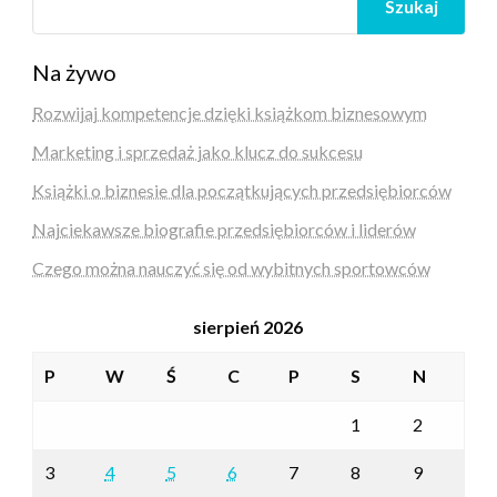
Szukaj
Na żywo
Rozwijaj kompetencje dzięki książkom biznesowym
Marketing i sprzedaż jako klucz do sukcesu
Książki o biznesie dla początkujących przedsiębiorców
Najciekawsze biografie przedsiębiorców i liderów
Czego można nauczyć się od wybitnych sportowców
sierpień 2026
P
W
Ś
C
P
S
N
1
2
3
4
5
6
7
8
9