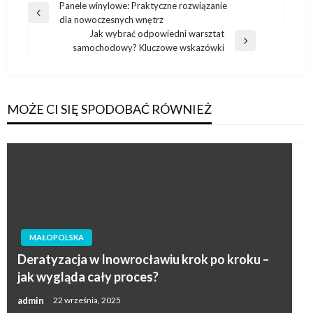
Nawigacja
Panele winylowe: Praktyczne rozwiązanie
Poprzedni
dla nowoczesnych wnętrz
wpisu
wpis
Jak wybrać odpowiedni warsztat
Następny
samochodowy? Kluczowe wskazówki
wpis
MOŻE CI SIĘ SPODOBAĆ RÓWNIEŻ
MAŁOPOLSKA
Deratyzacja w Inowrocławiu krok po kroku –
jak wygląda cały proces?
admin
22 września, 2025