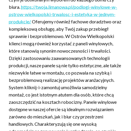
biura.
https://twoja.limanowa.pl/podlogi-winylowe-w-
ostrow-wielkopolski-trwalosc-i-estetyka-w-jednym-
produkcie/
Oferujemy również fachowe doradztwo oraz
kompleksową obsługę, aby Twój zakup przebiegł
sprawnie i bezproblemowo. W Ostrów Wielkopolski
klienci mogą również korzystać z paneli winylowych,
które stanowią synonim nowoczesności i trwałości.
Dzięki zastosowaniu zaawansowanych technologii
produkcji, nasze panele są nie tylko estetyczne, ale także
niezwykle łatwe w montażu, co pozwala na szybką i
bezproblemową realizację projektów aranżacyjnych.
System kliknij-i-zamontuj umożliwia samodzielny
montaż, co jest istotnym atutem dla osób, które chcą
zaoszczędzić na kosztach robocizny. Panele winylowe
dostępne w naszej ofercie są idealnym rozwiązaniem
zarówno do mieszkań, jak i biur czy przestrzeni
handlowych. Charakteryzują się one wysoką