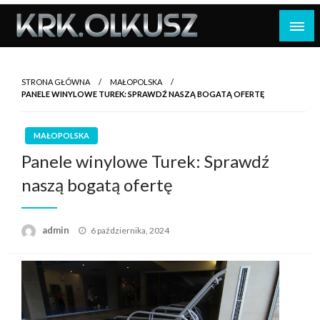
Skip
to
content
STRONA GŁÓWNA
MAŁOPOLSKA
PANELE WINYLOWE TUREK: SPRAWDŹ NASZĄ BOGATĄ OFERTĘ
MAŁOPOLSKA
Panele winylowe Turek: Sprawdź
naszą bogatą ofertę
Opublikowane
admin
6 października, 2024
w