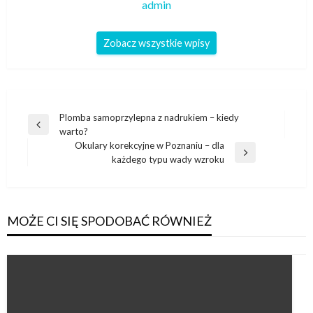
admin
Zobacz wszystkie wpisy
Nawigacja
Plomba samoprzylepna z nadrukiem – kiedy
Poprzedni
warto?
wpisu
wpis
Okulary korekcyjne w Poznaniu – dla
Następny
każdego typu wady wzroku
wpis
MOŻE CI SIĘ SPODOBAĆ RÓWNIEŻ