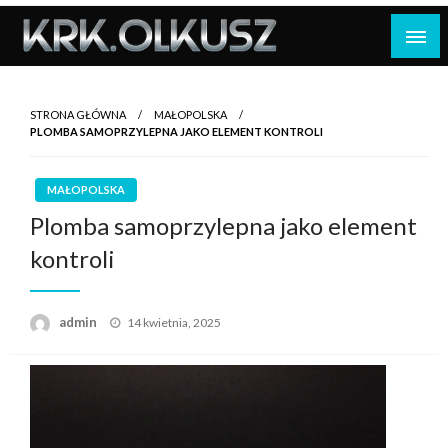
Skip
to
content
STRONA GŁÓWNA
MAŁOPOLSKA
PLOMBA SAMOPRZYLEPNA JAKO ELEMENT KONTROLI
MAŁOPOLSKA
Plomba samoprzylepna jako element
kontroli
Opublikowane
admin
14 kwietnia, 2025
w