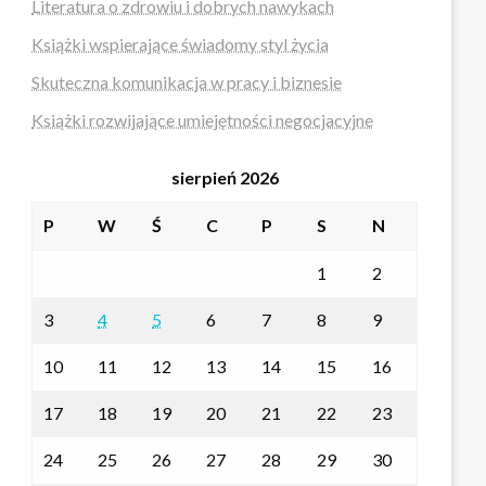
Literatura o zdrowiu i dobrych nawykach
Książki wspierające świadomy styl życia
Skuteczna komunikacja w pracy i biznesie
Książki rozwijające umiejętności negocjacyjne
sierpień 2026
P
W
Ś
C
P
S
N
1
2
3
4
5
6
7
8
9
10
11
12
13
14
15
16
17
18
19
20
21
22
23
24
25
26
27
28
29
30