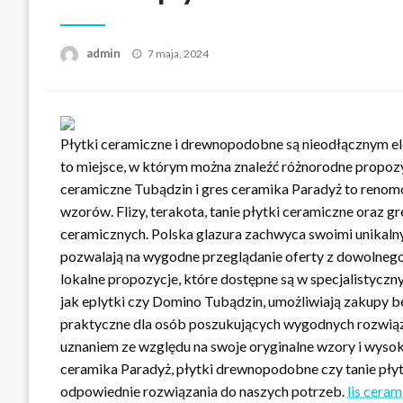
Opublikowane
admin
7 maja, 2024
w
Płytki ceramiczne i drewnopodobne są nieodłącznym el
to miejsce, w którym można znaleźć różnorodne propozyc
ceramiczne Tubądzin i gres ceramika Paradyż to renomo
wzorów. Flizy, terakota, tanie płytki ceramiczne oraz g
ceramicznych. Polska glazura zachwyca swoimi unikaln
pozwalają na wygodne przeglądanie oferty z dowolnego 
lokalne propozycje, które dostępne są w specjalistyczn
jak eplytki czy Domino Tubądzin, umożliwiają zakupy b
praktyczne dla osób poszukujących wygodnych rozwiąza
uznaniem ze względu na swoje oryginalne wzory i wysoką
ceramika Paradyż, płytki drewnopodobne czy tanie płyt
odpowiednie rozwiązania do naszych potrzeb.
lis ceram