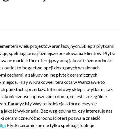
ementem wielu projektów aranżacyjnych. Sklep z płytkami
je, spełniające najróżniejsze oczekiwania klientów. Płytki
wane marki, które oferują wysoką jakość i różnorodność
res outlet to bogactwo opcji dostępnych w salonach
ymi cechami, a zakupy online płytek ceramicznych
miejsca. Flizy w Krakowie i terakota w Warszawie to
ych punktach sprzedaży. Internetowy sklep z płytkami, tak
ez konieczności opuszczania domu, co jest szczególnie
ń. Paradyż My Way to kolekcja, która cieszy się
 jakość wykonania. Bez względu na to, czy interesuje nas
ki ceramiczne, różnorodność ofert pozwala znaleźć
ika
Płytki ceramiczne nie tylko spełniają funkcje