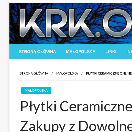
Skip
to
content
STRONA GŁÓWNA
MAŁOPOLSKA
LINKI
IN
STRONA GŁÓWNA
MAŁOPOLSKA
PŁYTKI CERAMICZNE ONLI
MAŁOPOLSKA
Płytki Ceramiczn
Zakupy z Dowolne