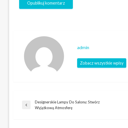
admin
Zobacz wszystkie wpisy
Designerskie Lampy Do Salonu: Stwórz
Nawigacja
Poprzedni
Wyjątkową Atmosferę
wpis
wpisu