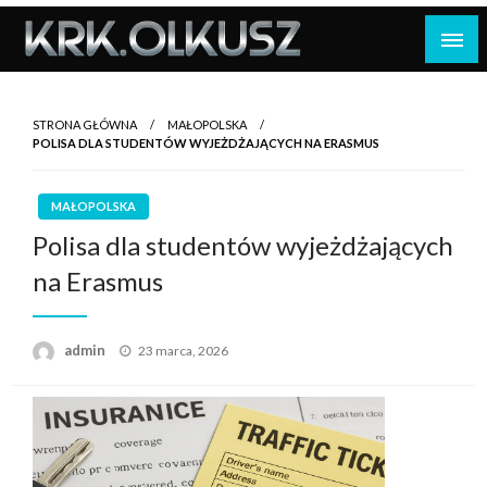
Skip
to
content
STRONA GŁÓWNA
MAŁOPOLSKA
POLISA DLA STUDENTÓW WYJEŻDŻAJĄCYCH NA ERASMUS
MAŁOPOLSKA
Polisa dla studentów wyjeżdżających
na Erasmus
Opublikowane
admin
23 marca, 2026
w