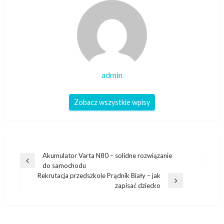
admin
Zobacz wszystkie wpisy
Nawigacja
Akumulator Varta N80 – solidne rozwiązanie
Poprzedni
do samochodu
wpisu
wpis
Rekrutacja przedszkole Prądnik Biały – jak
Następny
zapisać dziecko
wpis