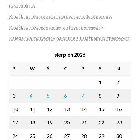
czytelników
Książki o sukcesie dla liderów i przedsiębiorców
Książki o sukcesie pełne praktycznej wiedzy
Księgarnia motywacyjna online z książkami biznesowymi
sierpień 2026
P
W
Ś
C
P
S
N
1
2
3
4
5
6
7
8
9
10
11
12
13
14
15
16
17
18
19
20
21
22
23
24
25
26
27
28
29
30