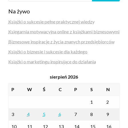
Na żywo
Książki o sukcesie pełne praktycznej wiedzy
Księgarnia motywacyjna online z książkami biznesowymi
Biznesowe inspiracje z życia znanych przedsiębiorców
Książki o biznesie i sukcesie dla każdego
Książki o marketingu inspirujące do działania
sierpień 2026
P
W
Ś
C
P
S
N
1
2
3
4
5
6
7
8
9
10
11
12
13
14
15
16