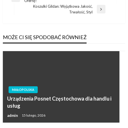
Poprzedni
Ofertę!
wpisu
wpis
Koszulki Gildan: Wyjątkowa Jakość,
Następny
Trwałość, Styl
wpis
MOŻE CI SIĘ SPODOBAĆ RÓWNIEŻ
MAŁOPOLSKA
Urządzenia Posnet Częstochowa dla handlu i
usług
admin
15 lutego, 2026