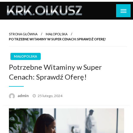
Skip
to
content
STRONA GŁÓWNA
MAŁOPOLSKA
POTRZEBNE WITAMINY W SUPER CENACH: SPRAWDŹ OFERĘ!
MAŁOPOLSKA
Potrzebne Witaminy w Super
Cenach: Sprawdź Oferę!
Opublikowane
admin
25 lutego, 2024
w