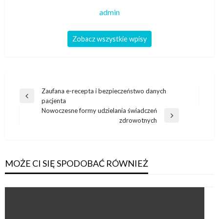
admin
Zobacz wszystkie wpisy
Nawigacja
Zaufana e-recepta i bezpieczeństwo danych
Poprzedni
pacjenta
wpisu
wpis
Nowoczesne formy udzielania świadczeń
Następny
zdrowotnych
wpis
MOŻE CI SIĘ SPODOBAĆ RÓWNIEŻ