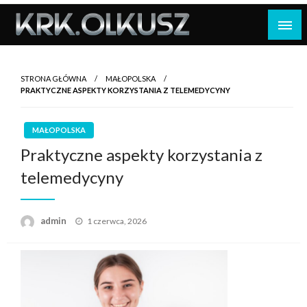
Skip
to
content
STRONA GŁÓWNA
MAŁOPOLSKA
PRAKTYCZNE ASPEKTY KORZYSTANIA Z TELEMEDYCYNY
MAŁOPOLSKA
Praktyczne aspekty korzystania z
telemedycyny
Opublikowane
admin
1 czerwca, 2026
w