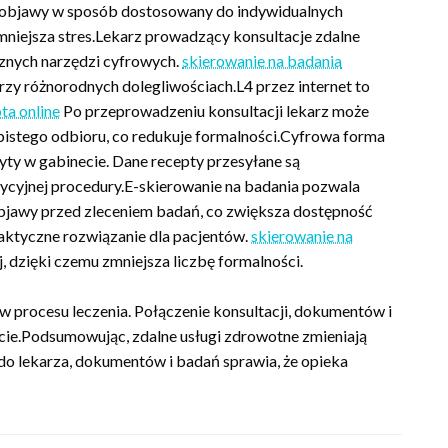
 objawy w sposób dostosowany do indywidualnych
mniejsza stres.Lekarz prowadzący konsultacje zdalne
znych narzędzi cyfrowych.
skierowanie na badania
zy różnorodnych dolegliwościach.L4 przez internet to
ta online
Po przeprowadzeniu konsultacji lekarz może
istego odbioru, co redukuje formalności.Cyfrowa forma
zyty w gabinecie. Dane recepty przesyłane są
radycyjnej procedury.E-skierowanie na badania pozwala
 objawy przed zleceniem badań, co zwiększa dostępność
raktyczne rozwiązanie dla pacjentów.
skierowanie na
, dzięki czemu zmniejsza liczbę formalności.
 procesu leczenia. Połączenie konsultacji, dokumentów i
rcie.Podsumowując, zdalne usługi zdrowotne zmieniają
do lekarza, dokumentów i badań sprawia, że opieka