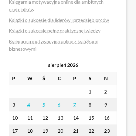
Księgarnia motywacyjna online dla ambitnych
czytelników
Książki o sukcesie dla liderów i przedsiębiorców
Książki o sukcesie pełne praktycznej wiedzy
Księgarnia motywacyjna online z książkami
biznesowymi
sierpień 2026
P
W
Ś
C
P
S
N
1
2
3
4
5
6
7
8
9
10
11
12
13
14
15
16
17
18
19
20
21
22
23