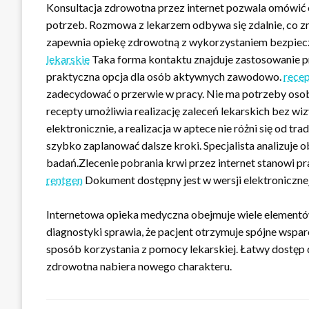
Konsultacja zdrowotna przez internet pozwala omówić
potrzeb. Rozmowa z lekarzem odbywa się zdalnie, co z
zapewnia opiekę zdrowotną z wykorzystaniem bezpiec
lekarskie
Taka forma kontaktu znajduje zastosowanie pr
praktyczna opcja dla osób aktywnych zawodowo.
recep
zadecydować o przerwie w pracy. Nie ma potrzeby osob
recepty umożliwia realizację zaleceń lekarskich bez wi
elektronicznie, a realizacja w aptece nie różni się od t
szybko zaplanować dalsze kroki. Specjalista analizuje
badań.Zlecenie pobrania krwi przez internet stanowi p
rentgen
Dokument dostępny jest w wersji elektronicznej
Internetowa opieka medyczna obejmuje wiele elementów
diagnostyki sprawia, że pacjent otrzymuje spójne wspa
sposób korzystania z pomocy lekarskiej. Łatwy dostęp 
zdrowotna nabiera nowego charakteru.