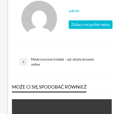
admin
Zobacz wszystkie wpisy
Medycyna bez kolejek – jak działa leczenie
Nawigacja
Poprzedni
online
wpis
wpisu
MOŻE CI SIĘ SPODOBAĆ RÓWNIEŻ