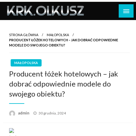
Skip
to
content
STRONA GŁÓWNA
MAŁOPOLSKA
PRODUCENT ŁÓŻEK HOTELOWYCH – JAK DOBRAĆ ODPOWIEDNIE
MODELE DO SWOJEGO OBIEKTU?
MAŁOPOLSKA
Producent łóżek hotelowych – jak
dobrać odpowiednie modele do
swojego obiektu?
Opublikowane
admin
30 grudnia, 2024
w