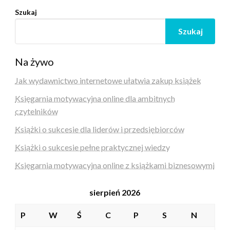
Szukaj
Szukaj
Na żywo
Jak wydawnictwo internetowe ułatwia zakup książek
Księgarnia motywacyjna online dla ambitnych
czytelników
Książki o sukcesie dla liderów i przedsiębiorców
Książki o sukcesie pełne praktycznej wiedzy
Księgarnia motywacyjna online z książkami biznesowymi
sierpień 2026
P
W
Ś
C
P
S
N