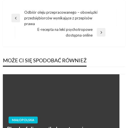
Nawigacja
Odbiór oleju przepracowanego – obowiązki
przedsiębiorców wynikające z przepisów
wpisu
Poprzedni
prawa
wpis
E-recepta na leki psychotropowe
Następny
dostępna online
wpis
MOŻE CI SIĘ SPODOBAĆ RÓWNIEŻ
MAŁOPOLSKA