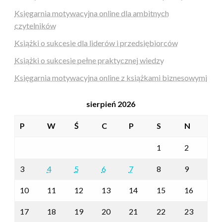
Księgarnia motywacyjna online dla ambitnych
czytelników
Książki o sukcesie dla liderów i przedsiębiorców
Książki o sukcesie pełne praktycznej wiedzy
Księgarnia motywacyjna online z książkami biznesowymi
sierpień 2026
P
W
Ś
C
P
S
N
1
2
3
4
5
6
7
8
9
10
11
12
13
14
15
16
17
18
19
20
21
22
23