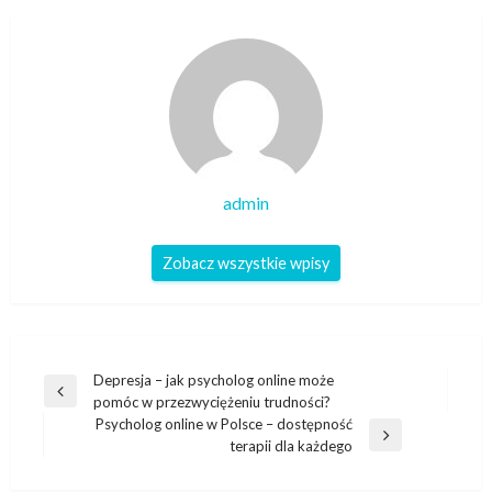
admin
Zobacz wszystkie wpisy
Nawigacja
Depresja – jak psycholog online może
Poprzedni
pomóc w przezwyciężeniu trudności?
wpisu
wpis
Psycholog online w Polsce – dostępność
Następny
terapii dla każdego
wpis