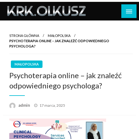
Skip
to
content
STRONA GŁÓWNA
MAŁOPOLSKA
PSYCHOTERAPIA ONLINE – JAK ZNALEŹĆ ODPOWIEDNIEGO
PSYCHOLOGA?
MAŁOPOLSKA
Psychoterapia online – jak znaleźć
odpowiedniego psychologa?
Opublikowane
admin
17 marca, 2025
w