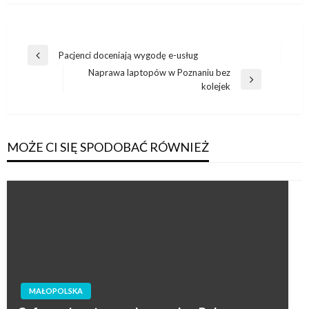
Nawigacja
Pacjenci doceniają wygodę e-usług
Poprzedni
wpisu
Naprawa laptopów w Poznaniu bez
wpis
Następny
kolejek
wpis
MOŻE CI SIĘ SPODOBAĆ RÓWNIEŻ
MAŁOPOLSKA