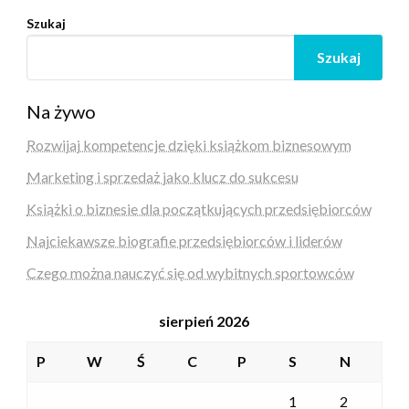
Szukaj
Szukaj
Na żywo
Rozwijaj kompetencje dzięki książkom biznesowym
Marketing i sprzedaż jako klucz do sukcesu
Książki o biznesie dla początkujących przedsiębiorców
Najciekawsze biografie przedsiębiorców i liderów
Czego można nauczyć się od wybitnych sportowców
sierpień 2026
P
W
Ś
C
P
S
N
1
2