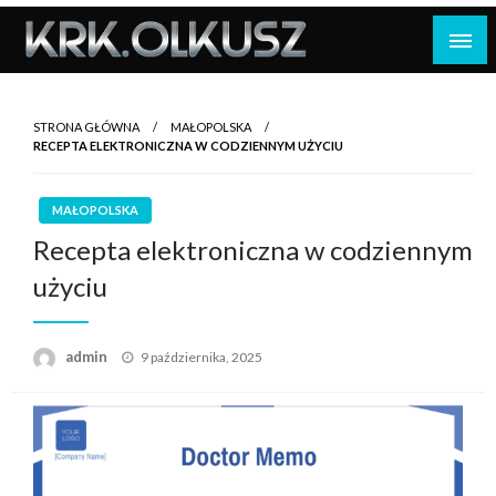
Skip
to
content
STRONA GŁÓWNA
MAŁOPOLSKA
RECEPTA ELEKTRONICZNA W CODZIENNYM UŻYCIU
MAŁOPOLSKA
Recepta elektroniczna w codziennym
użyciu
Opublikowane
admin
9 października, 2025
w