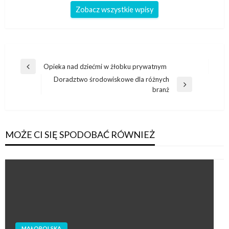
Zobacz wszystkie wpisy
Nawigacja
Opieka nad dziećmi w żłobku prywatnym
Poprzedni
wpisu
Doradztwo środowiskowe dla różnych
wpis
Następny
branż
wpis
MOŻE CI SIĘ SPODOBAĆ RÓWNIEŻ
MAŁOPOLSKA