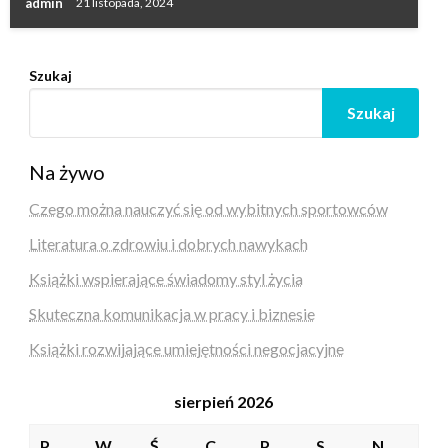
admin
21 listopada, 2024
Szukaj
Szukaj
Na żywo
Czego można nauczyć się od wybitnych sportowców
Literatura o zdrowiu i dobrych nawykach
Książki wspierające świadomy styl życia
Skuteczna komunikacja w pracy i biznesie
Książki rozwijające umiejętności negocjacyjne
sierpień 2026
P
W
Ś
C
P
S
N