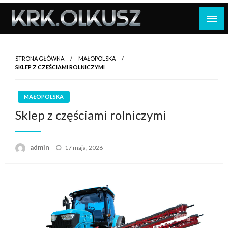
Skip
to
content
STRONA GŁÓWNA
MAŁOPOLSKA
SKLEP Z CZĘŚCIAMI ROLNICZYMI
MAŁOPOLSKA
Sklep z częściami rolniczymi
Opublikowane
admin
17 maja, 2026
w