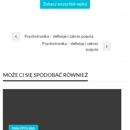
Zobacz wszystkie wpisy
Nawigacja
Psychotronika – definicje i zakres pojęcia
Poprzedni
wpisu
Psychotronika – definicje i zakres
wpis
Następny
pojęcia
wpis
MOŻE CI SIĘ SPODOBAĆ RÓWNIEŻ
MAŁOPOLSKA