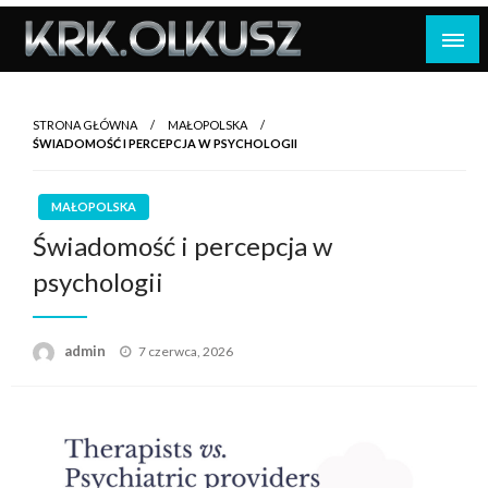
Skip
to
content
STRONA GŁÓWNA
MAŁOPOLSKA
ŚWIADOMOŚĆ I PERCEPCJA W PSYCHOLOGII
MAŁOPOLSKA
Świadomość i percepcja w
psychologii
Opublikowane
admin
7 czerwca, 2026
w