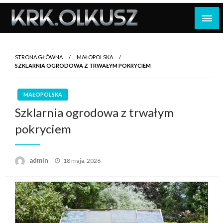
Skip
to
content
STRONA GŁÓWNA
MAŁOPOLSKA
SZKLARNIA OGRODOWA Z TRWAŁYM POKRYCIEM
MAŁOPOLSKA
Szklarnia ogrodowa z trwałym
pokryciem
Opublikowane
admin
18 maja, 2026
w