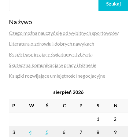
Szukaj
Na żywo
Czego można nauczyć się od wybitnych sportowców
Literatura o zdrowiu i dobrych nawykach
Książki wspierające świadomy styl życia
Skuteczna komunikacja w pracy i biznesie
Książki rozwijające umiejętności negocjacyjne
sierpień 2026
P
W
Ś
C
P
S
N
1
2
3
4
5
6
7
8
9