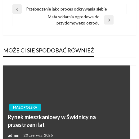
Nawigacja
Przebudzenie jako proces odkrywania siebie
Poprzedni
wpisu
Mała szklarnia ogrodowa do
wpis
Następny
przydomowego ogrodu
wpis
MOŻE CI SIĘ SPODOBAĆ RÓWNIEŻ
MAŁOPOLSKA
Rynek mieszkaniowy w Świdnicy na
przestrzeni lat
admin
20 czerwca, 2026