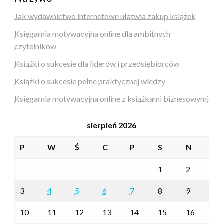
Jak wydawnictwo internetowe ułatwia zakup książek
Księgarnia motywacyjna online dla ambitnych
czytelników
Książki o sukcesie dla liderów i przedsiębiorców
Książki o sukcesie pełne praktycznej wiedzy
Księgarnia motywacyjna online z książkami biznesowymi
sierpień 2026
P
W
Ś
C
P
S
N
1
2
3
4
5
6
7
8
9
10
11
12
13
14
15
16