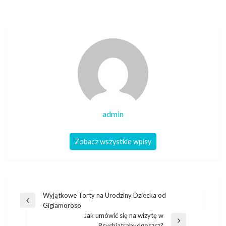
admin
Zobacz wszystkie wpisy
Nawigacja
Wyjątkowe Torty na Urodziny Dziecka od
Poprzedni
Gigiamoroso
wpisu
wpis
Jak umówić się na wizytę w
Następny
Psychiatrabydgoszcz?