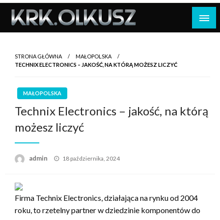
Skip
to
content
STRONA GŁÓWNA
MAŁOPOLSKA
TECHNIX ELECTRONICS – JAKOŚĆ, NA KTÓRĄ MOŻESZ LICZYĆ
MAŁOPOLSKA
Technix Electronics – jakość, na którą
możesz liczyć
Opublikowane
admin
18 października, 2024
w
Firma Technix Electronics, działająca na rynku od 2004
roku, to rzetelny partner w dziedzinie komponentów do