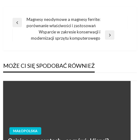
Nawigacja
Magnesy neodymowe a magnesy ferrite:
Poprzedni
porównanie właściwości i zastosowań
wpisu
wpis
Wsparcie w zakresie konserwacji i
Następny
modernizacji sprzętu komputerowego
wpis
MOŻE CI SIĘ SPODOBAĆ RÓWNIEŻ
MAŁOPOLSKA