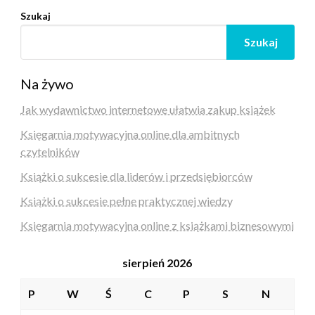
Szukaj
Szukaj
Na żywo
Jak wydawnictwo internetowe ułatwia zakup książek
Księgarnia motywacyjna online dla ambitnych
czytelników
Książki o sukcesie dla liderów i przedsiębiorców
Książki o sukcesie pełne praktycznej wiedzy
Księgarnia motywacyjna online z książkami biznesowymi
sierpień 2026
P
W
Ś
C
P
S
N