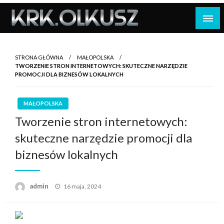
Skip
to
content
STRONA GŁÓWNA
MAŁOPOLSKA
TWORZENIE STRON INTERNETOWYCH: SKUTECZNE NARZĘDZIE
PROMOCJI DLA BIZNESÓW LOKALNYCH
MAŁOPOLSKA
Tworzenie stron internetowych:
skuteczne narzędzie promocji dla
biznesów lokalnych
Opublikowane
admin
16 maja, 2024
w