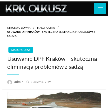
Skip
to
content
STRONA GŁÓWNA
MAŁOPOLSKA
USUWANIE DPF KRAKÓW – SKUTECZNA ELIMINACJA PROBLEMÓW Z
SADZĄ
MAŁOPOLSKA
Usuwanie DPF Kraków – skuteczna
eliminacja problemów z sadzą
Opublikowane
admin
2 kwietnia, 2025
w