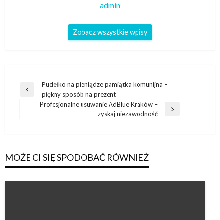
admin
Zobacz wszystkie wpisy
Nawigacja
Pudełko na pieniądze pamiątka komunijna –
Poprzedni
piękny sposób na prezent
wpisu
wpis
Profesjonalne usuwanie AdBlue Kraków –
Następny
zyskaj niezawodność
wpis
MOŻE CI SIĘ SPODOBAĆ RÓWNIEŻ