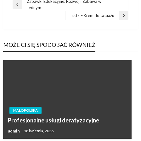
Nawigacja
Zabawki Edukacyjne: Rozwój i Zabawa w
Poprzedni
Jednym
wpisu
wpis
tktx – Krem do tatuażu
Następny
wpis
MOŻE CI SIĘ SPODOBAĆ RÓWNIEŻ
MAŁOPOLSKA
Profesjonalne usługi deratyzacyjne
admin
18 kwietnia, 2026