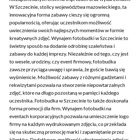
W Szczecinie, stolicy województwa mazowieckiego, ta
innowacyjna forma zabawy cieszy się ogromną
popularnością, oferując uczestnikom możliwość
uwiecznienia swoich najlepszych momentów w formie
kreatywnych zdjęć. Wynajem fotobudki w Szczecinie to
świetny sposób na dodanie odrobinę szaleństwa i
zabawy do każdej imprezy. Niezależnie od tego, czy jest
to wesele, urodziny, czy event firmowy, fotobudka
zawsze przyciąga uwagę i sprawia, że goście bawią się
wyśmienicie. Możliwość zabawy z różnymi gadżetami i
rekwizytami pozwala na stworzenie niepowtarzalnych
zdjęć, które na długo pozostaną w pamięci każdego
uczestnika. Fotobudka w Szczecinie to także doskonała
forma promocji dla firm. Wynajem fotobudki na
eventach korporacyjnych pozwala na umieszczenie logo
firmy na każdym wydrukowanym zdjęciu, co przekłada
się na skuteczną promocję marki i zapamiętanie przez
klientów. Dodatkowo, możliwość udostępnienia zdjęć w