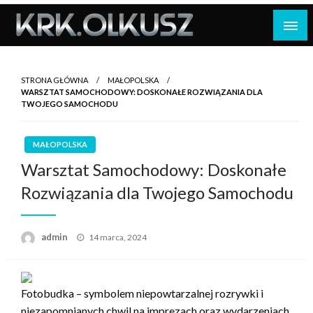
Skip
to
content
STRONA GŁÓWNA
MAŁOPOLSKA
WARSZTAT SAMOCHODOWY: DOSKONAŁE ROZWIĄZANIA DLA
TWOJEGO SAMOCHODU
MAŁOPOLSKA
Warsztat Samochodowy: Doskonałe
Rozwiązania dla Twojego Samochodu
Opublikowane
admin
14 marca, 2024
w
Fotobudka – symbolem niepowtarzalnej rozrywki i
niezapomnianych chwil na imprezach oraz wydarzeniach.