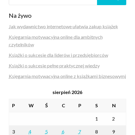
Na żywo
Jak wydawnictwo internetowe ułatwia zakup książek
Księgarnia motywacyjna online dla ambitnych
czytelników
Książki o sukcesie dla liderów i przedsiębiorców
Książki o sukcesie pełne praktycznej wiedzy
Księgarnia motywacyjna online z książkami biznesowymi
sierpień 2026
P
W
Ś
C
P
S
N
1
2
3
4
5
6
7
8
9