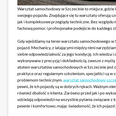
Warsztat samochodowy w Szczecinie to miejsce, gdzie
swojego pojazdu. Znajdujące się tu warsztaty oferują s
jak i kompleksowe przeglądy techniczne. Bez względu 
fachową pomoc i profesjonalne podejście do każdego zl
Gdy wjeżdżamy na teren warsztatu samochodowego w Szc
pojazd. Mechanicy, z latającymi między nimi narzędziami
siebie odpowiedzialność za jego kondycję. Ich wiedza i
wykonywana z precyzją i dokładnością, zawsze z myślą
atutem warsztatów samochodowych w Szczecinie jest do
praktyce oraz regularnym szkoleniom, specjaliści są w
problemom technicznym.
warsztat samochodowy szcze
pewni, że ich pojazdy są w dobrych rękach. Ważnym el
również dbałość o klienta. Zarówno przed jak i po wyk
udzielają odpowiedzi na wszystkie pytania związane z 
pewnie i komfortowo, mając świadomość, że ich pojazd j