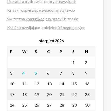
Literatura o zdrowiu i dobrych nawykach
Książki wspierające świadomy styl życia
Skuteczna komunikacja w pracy i biznesie
Książki rozwijające umiejętności negocjacyjne
sierpień 2026
P
W
Ś
C
P
S
N
1
2
3
4
5
6
7
8
9
10
11
12
13
14
15
16
17
18
19
20
21
22
23
24
25
26
27
28
29
30