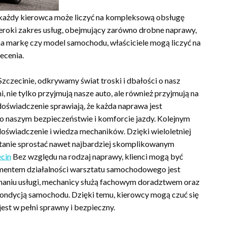
 każdy kierowca może liczyć na kompleksową obsługę
zeroki zakres usług, obejmujący zarówno drobne naprawy,
na markę czy model samochodu, właściciele mogą liczyć na
ecenia.
zecinie, odkrywamy świat troski i dbałości o nasz
, nie tylko przyjmują nasze auto, ale również przyjmują na
 doświadczenie sprawiają, że każda naprawa jest
 o naszym bezpieczeństwie i komforcie jazdy. Kolejnym
świadczenie i wiedza mechaników. Dzięki wieloletniej
 stanie sprostać nawet najbardziej skomplikowanym
cin
Bez względu na rodzaj naprawy, klienci mogą być
ementem działalności warsztatu samochodowego jest
onaniu usługi, mechanicy służą fachowym doradztwem oraz
kondycją samochodu. Dzięki temu, kierowcy mogą czuć się
est w pełni sprawny i bezpieczny.