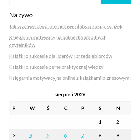
Na żywo
Jak wydawnictwo internetowe ułatwia zakup książek
Księgarnia motywacyjna online dla ambitnych
czytelników
Książki o sukcesie dla liderów i przedsiębiorców
Książki o sukcesie pełne praktycznej wiedzy
Księgarnia motywacyjna online z książkami biznesowymi
sierpień 2026
P
W
Ś
C
P
S
N
1
2
3
4
5
6
7
8
9