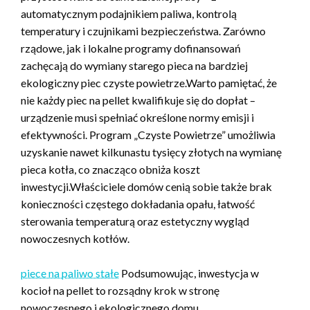
automatycznym podajnikiem paliwa, kontrolą
temperatury i czujnikami bezpieczeństwa. Zarówno
rządowe, jak i lokalne programy dofinansowań
zachęcają do wymiany starego pieca na bardziej
ekologiczny piec czyste powietrze.Warto pamiętać, że
nie każdy piec na pellet kwalifikuje się do dopłat –
urządzenie musi spełniać określone normy emisji i
efektywności. Program „Czyste Powietrze” umożliwia
uzyskanie nawet kilkunastu tysięcy złotych na wymianę
pieca kotła, co znacząco obniża koszt
inwestycji.Właściciele domów cenią sobie także brak
konieczności częstego dokładania opału, łatwość
sterowania temperaturą oraz estetyczny wygląd
nowoczesnych kotłów.
piece na paliwo stałe
Podsumowując, inwestycja w
kocioł na pellet to rozsądny krok w stronę
nowoczesnego i ekologicznego domu.