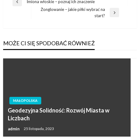
Nawigacja
Imiona włoskie – poznaj ich znaczenie
Poprzedni
wpisu
Żonglowanie – jakie piłki wybrać na
wpis
Następny
start?
wpis
MOŻE CI SIĘ SPODOBAĆ RÓWNIEŻ
MAŁOPOLSKA
Geodezyjna Solidność: Rozwój Miasta w
Liczbach
admin
25 listopada, 2023