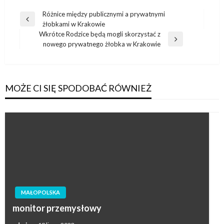
Nawigacja
Różnice między publicznymi a prywatnymi
Poprzedni
żłobkami w Krakowie
wpisu
wpis
Wkrótce Rodzice będą mogli skorzystać z
Następny
nowego prywatnego żłobka w Krakowie
wpis
MOŻE CI SIĘ SPODOBAĆ RÓWNIEŻ
MAŁOPOLSKA
monitor przemysłowy