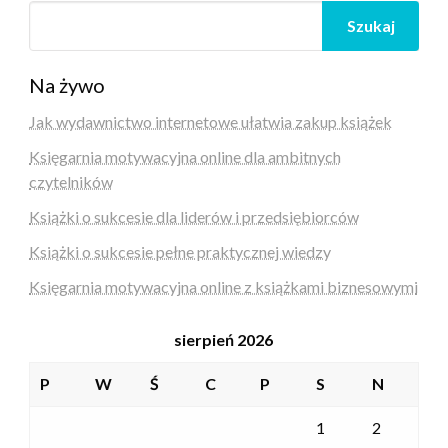
Szukaj
Na żywo
Jak wydawnictwo internetowe ułatwia zakup książek
Księgarnia motywacyjna online dla ambitnych
czytelników
Książki o sukcesie dla liderów i przedsiębiorców
Książki o sukcesie pełne praktycznej wiedzy
Księgarnia motywacyjna online z książkami biznesowymi
sierpień 2026
P
W
Ś
C
P
S
N
1
2