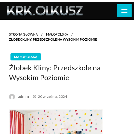
Skip
to
content
STRONA GŁÓWNA
MAŁOPOLSKA
ŻŁOBEK KLINY: PRZEDSZKOLE NA WYSOKIM POZIOMIE
MAŁOPOLSKA
Żłobek Kliny: Przedszkole na
Wysokim Poziomie
Opublikowane
admin
20 września, 2024
w