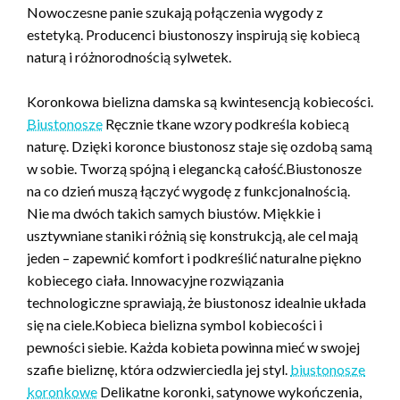
Nowoczesne panie szukają połączenia wygody z
estetyką. Producenci biustonoszy inspirują się kobiecą
naturą i różnorodnością sylwetek.
Koronkowa bielizna damska są kwintesencją kobiecości.
Biustonosze
Ręcznie tkane wzory podkreśla kobiecą
naturę. Dzięki koronce biustonosz staje się ozdobą samą
w sobie. Tworzą spójną i elegancką całość.Biustonosze
na co dzień muszą łączyć wygodę z funkcjonalnością.
Nie ma dwóch takich samych biustów. Miękkie i
usztywniane staniki różnią się konstrukcją, ale cel mają
jeden – zapewnić komfort i podkreślić naturalne piękno
kobiecego ciała. Innowacyjne rozwiązania
technologiczne sprawiają, że biustonosz idealnie układa
się na ciele.Kobieca bielizna symbol kobiecości i
pewności siebie. Każda kobieta powinna mieć w swojej
szafie bieliznę, która odzwierciedla jej styl.
biustonosze
koronkowe
Delikatne koronki, satynowe wykończenia,