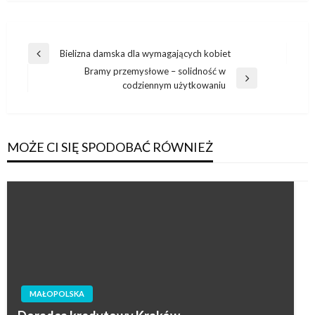
Nawigacja
Bielizna damska dla wymagających kobiet
Poprzedni
wpisu
Bramy przemysłowe – solidność w
wpis
Następny
codziennym użytkowaniu
wpis
MOŻE CI SIĘ SPODOBAĆ RÓWNIEŻ
MAŁOPOLSKA