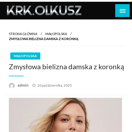
Skip
to
content
STRONA GŁÓWNA
MAŁOPOLSKA
ZMYSŁOWA BIELIZNA DAMSKA Z KORONKĄ
MAŁOPOLSKA
Zmysłowa bielizna damska z koronką
Opublikowane
admin
20 października, 2025
w