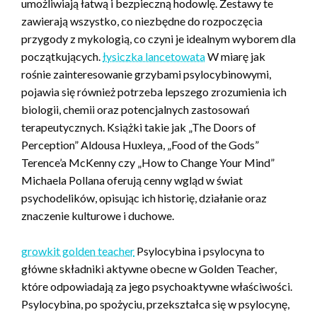
umożliwiają łatwą i bezpieczną hodowlę. Zestawy te
zawierają wszystko, co niezbędne do rozpoczęcia
przygody z mykologią, co czyni je idealnym wyborem dla
początkujących.
łysiczka lancetowata
W miarę jak
rośnie zainteresowanie grzybami psylocybinowymi,
pojawia się również potrzeba lepszego zrozumienia ich
biologii, chemii oraz potencjalnych zastosowań
terapeutycznych. Książki takie jak „The Doors of
Perception” Aldousa Huxleya, „Food of the Gods”
Terence’a McKenny czy „How to Change Your Mind”
Michaela Pollana oferują cenny wgląd w świat
psychodelików, opisując ich historię, działanie oraz
znaczenie kulturowe i duchowe.
growkit golden teacher
Psylocybina i psylocyna to
główne składniki aktywne obecne w Golden Teacher,
które odpowiadają za jego psychoaktywne właściwości.
Psylocybina, po spożyciu, przekształca się w psylocynę,