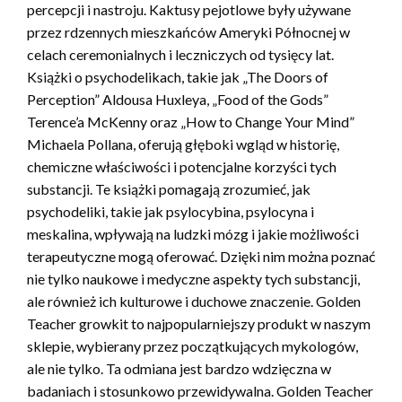
percepcji i nastroju. Kaktusy pejotlowe były używane
przez rdzennych mieszkańców Ameryki Północnej w
celach ceremonialnych i leczniczych od tysięcy lat.
Książki o psychodelikach, takie jak „The Doors of
Perception” Aldousa Huxleya, „Food of the Gods”
Terence’a McKenny oraz „How to Change Your Mind”
Michaela Pollana, oferują głęboki wgląd w historię,
chemiczne właściwości i potencjalne korzyści tych
substancji. Te książki pomagają zrozumieć, jak
psychodeliki, takie jak psylocybina, psylocyna i
meskalina, wpływają na ludzki mózg i jakie możliwości
terapeutyczne mogą oferować. Dzięki nim można poznać
nie tylko naukowe i medyczne aspekty tych substancji,
ale również ich kulturowe i duchowe znaczenie. Golden
Teacher growkit to najpopularniejszy produkt w naszym
sklepie, wybierany przez początkujących mykologów,
ale nie tylko. Ta odmiana jest bardzo wdzięczna w
badaniach i stosunkowo przewidywalna. Golden Teacher