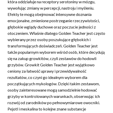
która oddziałuje na receptory serotoniny w mózgu,
wywołując zmiany w percepcji, nastroju i myśleniu.
Efekty te mogą obejmować intensywne doznania
emocjonalne, zmienione postrzeganie rzeczywistości,
głębokie wglądy duchowe oraz poczucie jedności z
otoczeniem. Właśnie dlatego Golden Teacher jest często
wybierany przez osoby poszukujące głębokich i
transformujących doświadczeń. Golden Teacher jest
także popularnym wyborem wśród osób, które decydują
się na zakup growkitów, czyli zestawów do hodowli
grzybów. Growkit Golden Teacher jest wyjątkowo
ceniony za łatwość uprawy i przewidywalność
rezultatów, co czyni go idealnym wyborem dla
początkujących mykologów. Dzięki takim zestawom,
osoby zainteresowane mogą samodzielnie hodować
grzyby w kontrolowanych warunkach, obserwując ich
rozwój od zarodników po pełnowymiarowe owocniki.
Pejotl i meskalina to kolejne znane substancje