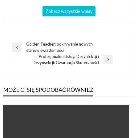
Zobacz wszystkie wpisy
Nawigacja
Golden Teacher: odkrywanie nowych
Poprzedni
stanów świadomości
wpisu
wpis
Profesjonalne Usługi Dezynfekcji i
Następny
Dezynsekcji: Gwarancja Skuteczności
wpis
MOŻE CI SIĘ SPODOBAĆ RÓWNIEŻ