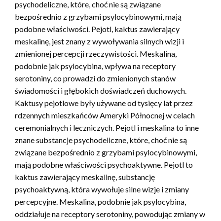
psychodeliczne, które, choć nie są związane
bezpośrednio z grzybami psylocybinowymi, mają
podobne właściwości. Pejotl, kaktus zawierający
meskalinę, jest znany z wywoływania silnych wizji i
zmienionej percepcji rzeczywistości. Meskalina,
podobnie jak psylocybina, wpływa na receptory
serotoniny, co prowadzi do zmienionych stanów
świadomości i głębokich doświadczeń duchowych.
Kaktusy pejotlowe były używane od tysięcy lat przez
rdzennych mieszkańców Ameryki Północnej w celach
ceremonialnych i leczniczych. Pejotl i meskalina to inne
znane substancje psychodeliczne, które, choć nie są
związane bezpośrednio z grzybami psylocybinowymi,
mają podobne właściwości psychoaktywne. Pejotl to
kaktus zawierający meskalinę, substancję
psychoaktywną, która wywołuje silne wizje i zmiany
percepcyjne. Meskalina, podobnie jak psylocybina,
oddziałuje na receptory serotoniny, powodując zmiany w