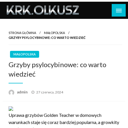
Skip
to
content
STRONA GŁÓWNA
MAŁOPOLSKA
GRZYBY PSYLOCYBINOWE: CO WARTO WIEDZIEĆ
MAŁOPOLSKA
Grzyby psylocybinowe: co warto
wiedzieć
Opublikowane
admin
27 czerwca, 2024
w
Uprawa grzybów Golden Teacher w domowych
warunkach staje się coraz bardziej popularna, a growkity