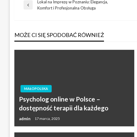
Lokal na Imprezę w Poznaniu: Elegancja,
Nawigacja
Poprzedni
Komfort i Profesjonalna Obsługa
wpis
wpisu
MOŻE CI SIĘ SPODOBAĆ RÓWNIEŻ
MAŁOPOLSKA
Psycholog online w Polsce –
dostępność terapii dla każdego
admin
17 marca, 2025