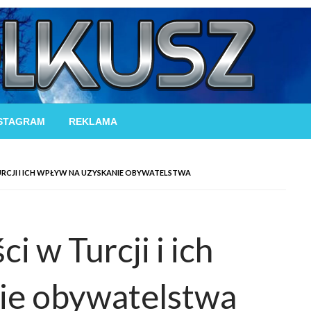
STAGRAM
REKLAMA
RCJI I ICH WPŁYW NA UZYSKANIE OBYWATELSTWA
 w Turcji i ich
ie obywatelstwa