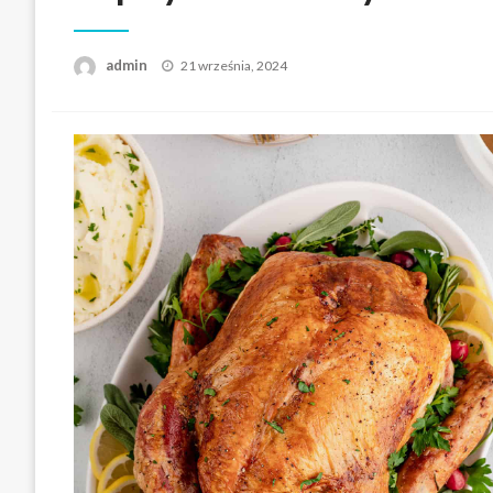
Opublikowane
admin
21 września, 2024
w