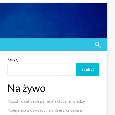
Szukaj
Szukaj
Na żywo
Książki o sukcesie pełne praktycznej wiedzy
Księgarnia motywacyjna online z książkami