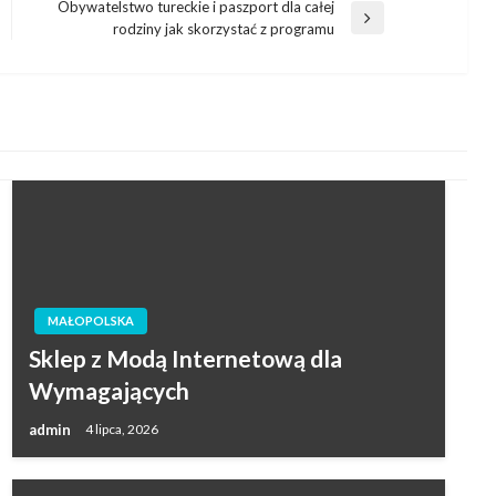
Obywatelstwo tureckie i paszport dla całej
Następny
rodziny jak skorzystać z programu
wpis
MAŁOPOLSKA
Sklep z Modą Internetową dla
Wymagających
admin
4 lipca, 2026