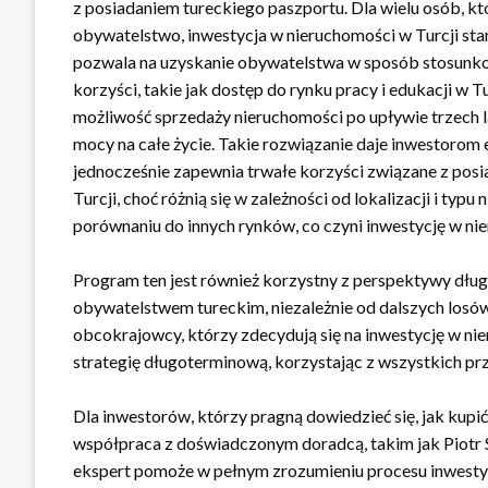
z posiadaniem tureckiego paszportu. Dla wielu osób, któ
obywatelstwo, inwestycja w nieruchomości w Turcji sta
pozwala na uzyskanie obywatelstwa w sposób stosunkowo 
korzyści, takie jak dostęp do rynku pracy i edukacji w 
możliwość sprzedaży nieruchomości po upływie trzech l
mocy na całe życie. Takie rozwiązanie daje inwestorom 
jednocześnie zapewnia trwałe korzyści związane z pos
Turcji, choć różnią się w zależności od lokalizacji i ty
porównaniu do innych rynków, co czyni inwestycję w nie
Program ten jest również korzystny z perspektywy dług
obywatelstwem tureckim, niezależnie od dalszych losów
obcokrajowcy, którzy zdecydują się na inwestycję w ni
strategię długoterminową, korzystając z wszystkich pr
Dla inwestorów, którzy pragną dowiedzieć się, jak kup
współpraca z doświadczonym doradcą, takim jak Piotr 
ekspert pomoże w pełnym zrozumieniu procesu inwesty