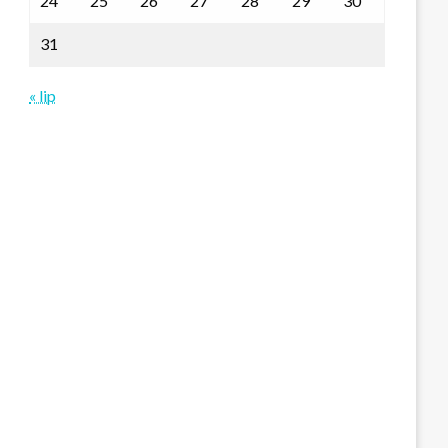
24
25
26
27
28
29
30
31
« lip