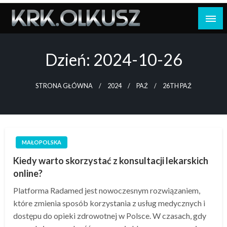
Skip
to
content
Dzień:
2024-10-26
STRONA GŁÓWNA
2024
PAŹ
26TH PAŹ
MAŁOPOLSKA
Kiedy warto skorzystać z konsultacji lekarskich
online?
Platforma Radamed jest nowoczesnym rozwiązaniem,
które zmienia sposób korzystania z usług medycznych i
dostępu do opieki zdrowotnej w Polsce. W czasach, gdy