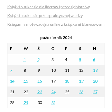
Książki o sukcesie dla liderów i przedsiębiorców
Książki o sukcesie pełne praktycznej wiedzy
Księgarnia motywacyjna online z książkami biznesowymi
październik 2024
P
W
Ś
C
P
S
N
1
2
3
4
5
6
7
8
9
10
11
12
13
14
15
16
17
18
19
20
21
22
23
24
25
26
27
28
29
30
31