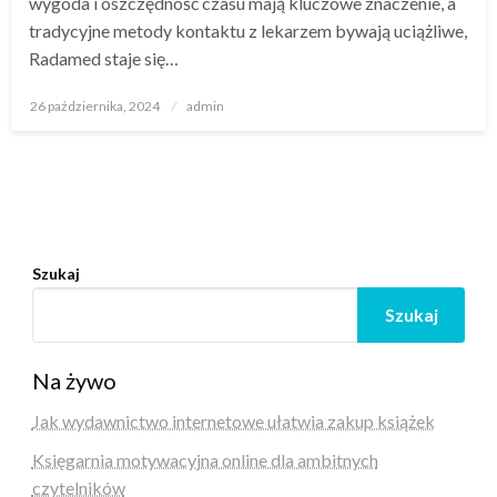
wygoda i oszczędność czasu mają kluczowe znaczenie, a
tradycyjne metody kontaktu z lekarzem bywają uciążliwe,
Radamed staje się…
Opublikowane
26 października, 2024
admin
w
Szukaj
Szukaj
Na żywo
Jak wydawnictwo internetowe ułatwia zakup książek
Księgarnia motywacyjna online dla ambitnych
czytelników