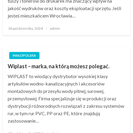
tuszy i tonerów do drukarek ma znaczący wpływ na
jakość wydruków oraz koszty eksploatacji sprzętu. Jeśli
jesteś mieszkańcem Wrocławia…
Opublikowane
18 października, 2024
admin
w
MAŁOPOLSKA
Wiplast – marka, na którą możesz polegać.
WIPLAST to wiodący dystrybutor wysokiej klasy
artykułów wodno-kanalizacyjnych i akcesoriów
montażowych do przesyłu wody pitnej, surowej,
przemysłowej. Firma specjalizuje się w produkcji oraz
dystrybucji różnorodnych rozwiązań z zakresu systemów
rur, w tym rur PVC, PP oraz PE, które znajdują
zastosowanie…
Opublikowane