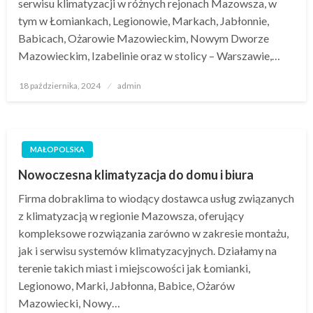
serwisu klimatyzacji w różnych rejonach Mazowsza, w
tym w Łomiankach, Legionowie, Markach, Jabłonnie,
Babicach, Ożarowie Mazowieckim, Nowym Dworze
Mazowieckim, Izabelinie oraz w stolicy – Warszawie,…
Opublikowane
18 października, 2024
admin
w
MAŁOPOLSKA
Nowoczesna klimatyzacja do domu i biura
Firma dobraklima to wiodący dostawca usług związanych
z klimatyzacją w regionie Mazowsza, oferujący
kompleksowe rozwiązania zarówno w zakresie montażu,
jak i serwisu systemów klimatyzacyjnych. Działamy na
terenie takich miast i miejscowości jak Łomianki,
Legionowo, Marki, Jabłonna, Babice, Ożarów
Mazowiecki, Nowy…