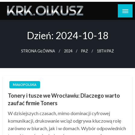
Skip
to
content
Dzień:
2024-10-18
STRONA GŁÓWNA
2024
PAŹ
18TH PAŹ
MAŁOPOLSKA
Tonery i tusze we Wrocławiu: Dlaczego warto
zaufać firmie Toners
W dzisiejszych czasach, mimo dominacji cyfrowej
komunikacji, drukowanie wciąż odgrywa kluczową rolę
zarówno w biurach, jak i w domach. Wybór odpowiednich