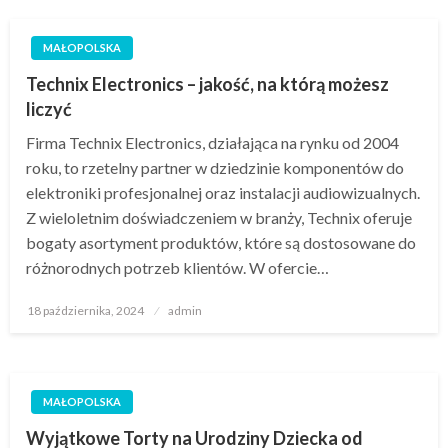
MAŁOPOLSKA
Technix Electronics – jakość, na którą możesz
liczyć
Firma Technix Electronics, działająca na rynku od 2004
roku, to rzetelny partner w dziedzinie komponentów do
elektroniki profesjonalnej oraz instalacji audiowizualnych.
Z wieloletnim doświadczeniem w branży, Technix oferuje
bogaty asortyment produktów, które są dostosowane do
różnorodnych potrzeb klientów. W ofercie…
Opublikowane
18 października, 2024
admin
w
MAŁOPOLSKA
Wyjątkowe Torty na Urodziny Dziecka od