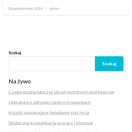
Opublikowane
18 października, 2024
admin
w
Szukaj
Szukaj
Na żywo
Czego można nauczyć się od wybitnych sportowców
Literatura o zdrowiu i dobrych nawykach
Książki wspierające świadomy styl życia
Skuteczna komunikacja w pracy i biznesie