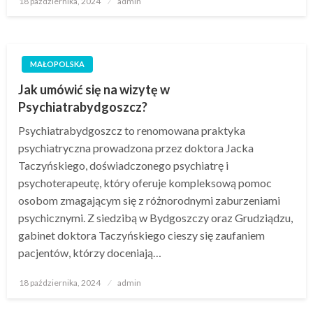
18 października, 2024
admin
w
MAŁOPOLSKA
Jak umówić się na wizytę w
Psychiatrabydgoszcz?
Psychiatrabydgoszcz to renomowana praktyka
psychiatryczna prowadzona przez doktora Jacka
Taczyńskiego, doświadczonego psychiatrę i
psychoterapeutę, który oferuje kompleksową pomoc
osobom zmagającym się z różnorodnymi zaburzeniami
psychicznymi. Z siedzibą w Bydgoszczy oraz Grudziądzu,
gabinet doktora Taczyńskiego cieszy się zaufaniem
pacjentów, którzy doceniają…
Opublikowane
18 października, 2024
admin
w