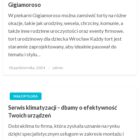
Gigiamoroso
W piekarni Gigiamoroso można zamówić torty na różne
okazje, takie jak urodziny, wesela, chrzciny, komunie, a
także inne rodzinne uroczystości oraz eventy firmowe.
tort urodzinowy dla dziecka Wrocław Każdy tort jest
starannie zaprojektowany, aby idealnie pasował do
tematu i stylu…
Opublikowane
18 października, 2024
admin
w
MAŁOPOLSKA
Serwis klimatyzacji – dbamy o efektywność
Twoich urządzeń
Dobraklima to firma, która zyskała uznanie na rynku
dzięki specjalistycznym usługom w zakresie montażu i