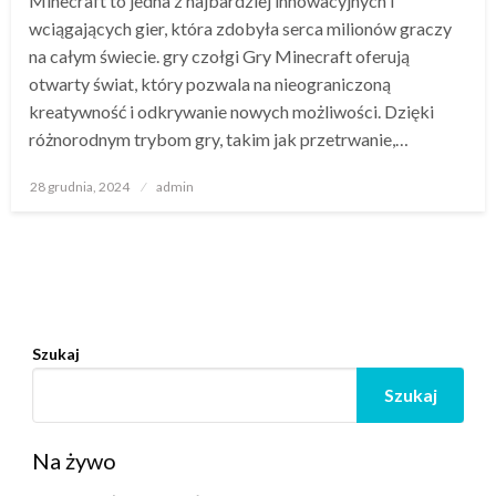
Minecraft to jedna z najbardziej innowacyjnych i
wciągających gier, która zdobyła serca milionów graczy
na całym świecie. gry czołgi Gry Minecraft oferują
otwarty świat, który pozwala na nieograniczoną
kreatywność i odkrywanie nowych możliwości. Dzięki
różnorodnym trybom gry, takim jak przetrwanie,…
Opublikowane
28 grudnia, 2024
admin
w
Szukaj
Szukaj
Na żywo