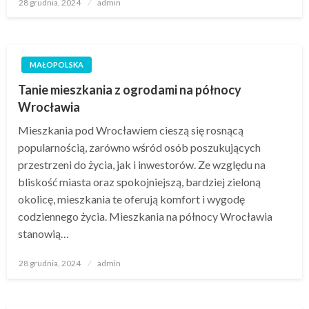
Opublikowane
28 grudnia, 2024
admin
w
MAŁOPOLSKA
Tanie mieszkania z ogrodami na północy
Wrocławia
Mieszkania pod Wrocławiem cieszą się rosnącą
popularnością, zarówno wśród osób poszukujących
przestrzeni do życia, jak i inwestorów. Ze względu na
bliskość miasta oraz spokojniejszą, bardziej zieloną
okolicę, mieszkania te oferują komfort i wygodę
codziennego życia. Mieszkania na północy Wrocławia
stanowią…
Opublikowane
28 grudnia, 2024
admin
w