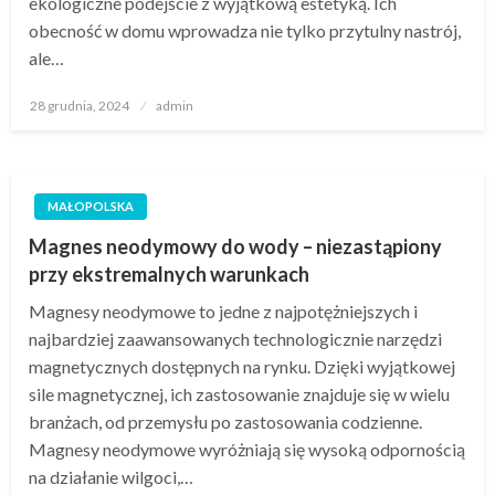
ekologiczne podejście z wyjątkową estetyką. Ich
obecność w domu wprowadza nie tylko przytulny nastrój,
ale…
Opublikowane
28 grudnia, 2024
admin
w
MAŁOPOLSKA
Magnes neodymowy do wody – niezastąpiony
przy ekstremalnych warunkach
Magnesy neodymowe to jedne z najpotężniejszych i
najbardziej zaawansowanych technologicznie narzędzi
magnetycznych dostępnych na rynku. Dzięki wyjątkowej
sile magnetycznej, ich zastosowanie znajduje się w wielu
branżach, od przemysłu po zastosowania codzienne.
Magnesy neodymowe wyróżniają się wysoką odpornością
na działanie wilgoci,…