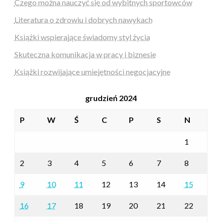
Czego można nauczyć się od wybitnych sportowców
Literatura o zdrowiu i dobrych nawykach
Książki wspierające świadomy styl życia
Skuteczna komunikacja w pracy i biznesie
Książki rozwijające umiejętności negocjacyjne
grudzień 2024
P
W
Ś
C
P
S
N
1
2
3
4
5
6
7
8
9
10
11
12
13
14
15
16
17
18
19
20
21
22