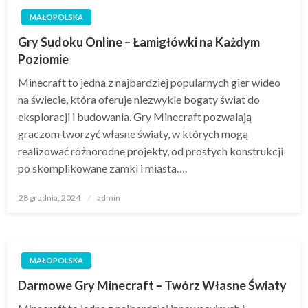
MAŁOPOLSKA
Gry Sudoku Online – Łamigłówki na Każdym
Poziomie
Minecraft to jedna z najbardziej popularnych gier wideo
na świecie, która oferuje niezwykle bogaty świat do
eksploracji i budowania. Gry Minecraft pozwalają
graczom tworzyć własne światy, w których mogą
realizować różnorodne projekty, od prostych konstrukcji
po skomplikowane zamki i miasta….
Opublikowane
28 grudnia, 2024
admin
w
MAŁOPOLSKA
Darmowe Gry Minecraft – Twórz Własne Światy