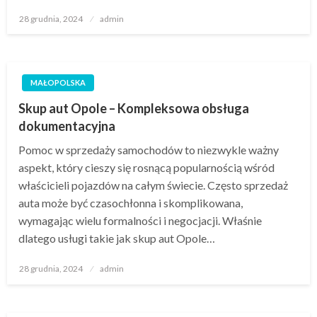
Opublikowane
28 grudnia, 2024
admin
w
MAŁOPOLSKA
Skup aut Opole – Kompleksowa obsługa
dokumentacyjna
Pomoc w sprzedaży samochodów to niezwykle ważny
aspekt, który cieszy się rosnącą popularnością wśród
właścicieli pojazdów na całym świecie. Często sprzedaż
auta może być czasochłonna i skomplikowana,
wymagając wielu formalności i negocjacji. Właśnie
dlatego usługi takie jak skup aut Opole…
Opublikowane
28 grudnia, 2024
admin
w