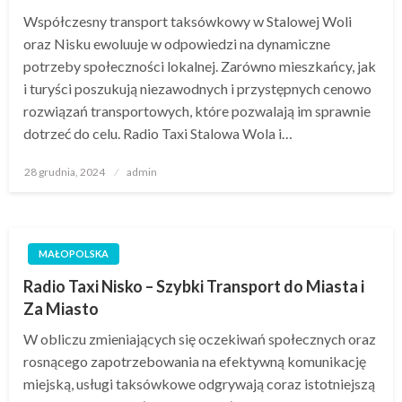
Współczesny transport taksówkowy w Stalowej Woli
oraz Nisku ewoluuje w odpowiedzi na dynamiczne
potrzeby społeczności lokalnej. Zarówno mieszkańcy, jak
i turyści poszukują niezawodnych i przystępnych cenowo
rozwiązań transportowych, które pozwalają im sprawnie
dotrzeć do celu. Radio Taxi Stalowa Wola i…
Opublikowane
28 grudnia, 2024
admin
w
MAŁOPOLSKA
Radio Taxi Nisko – Szybki Transport do Miasta i
Za Miasto
W obliczu zmieniających się oczekiwań społecznych oraz
rosnącego zapotrzebowania na efektywną komunikację
miejską, usługi taksówkowe odgrywają coraz istotniejszą