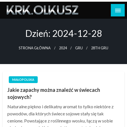
Skip
to
content
Dzień:
2024-12-28
STRONA GŁÓWNA
2024
GRU
28TH GRU
MAŁOPOLSKA
Jakie zapachy można znaleźć w świecach
sojowych?
Naturalne piękno i delikatny aromat to tylko niektóre z
powodów, dla których świece sojowe stały się tak
cenione. Powstające z roślinnego wosku, łączą w sobie