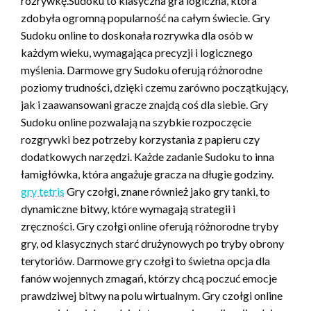
rozrywkę.Sudoku to klasyczna gra logiczna, która
zdobyła ogromną popularność na całym świecie. Gry
Sudoku online to doskonała rozrywka dla osób w
każdym wieku, wymagająca precyzji i logicznego
myślenia. Darmowe gry Sudoku oferują różnorodne
poziomy trudności, dzięki czemu zarówno początkujący,
jak i zaawansowani gracze znajdą coś dla siebie. Gry
Sudoku online pozwalają na szybkie rozpoczęcie
rozgrywki bez potrzeby korzystania z papieru czy
dodatkowych narzędzi. Każde zadanie Sudoku to inna
łamigłówka, która angażuje gracza na długie godziny.
gry tetris
Gry czołgi, znane również jako gry tanki, to
dynamiczne bitwy, które wymagają strategii i
zręczności. Gry czołgi online oferują różnorodne tryby
gry, od klasycznych starć drużynowych po tryby obrony
terytoriów. Darmowe gry czołgi to świetna opcja dla
fanów wojennych zmagań, którzy chcą poczuć emocje
prawdziwej bitwy na polu wirtualnym. Gry czołgi online