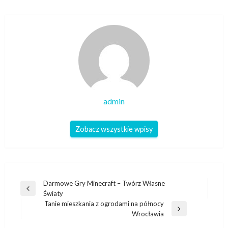
admin
Zobacz wszystkie wpisy
Nawigacja
Darmowe Gry Minecraft – Twórz Własne
Poprzedni
Światy
wpisu
wpis
Tanie mieszkania z ogrodami na północy
Następny
Wrocławia
wpis