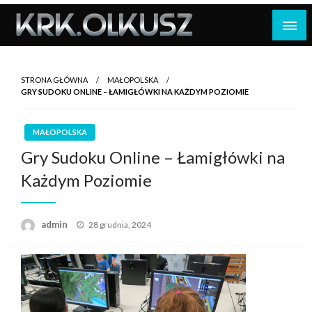
Skip
to
content
STRONA GŁÓWNA
MAŁOPOLSKA
GRY SUDOKU ONLINE – ŁAMIGŁÓWKI NA KAŻDYM POZIOMIE
MAŁOPOLSKA
Gry Sudoku Online – Łamigłówki na
Każdym Poziomie
Opublikowane
admin
28 grudnia, 2024
w