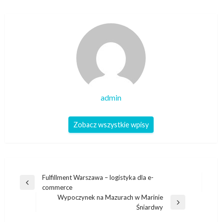
admin
Zobacz wszystkie wpisy
Nawigacja
Fulfillment Warszawa – logistyka dla e-
Poprzedni
commerce
wpisu
wpis
Wypoczynek na Mazurach w Marinie
Następny
Śniardwy
wpis