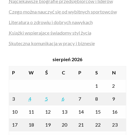
Najciekawsze biografie przedsiębiorców i liderów
Czego można nauczyć się od wybitnych sportowców
Literatura o zdrowiu i dobrych nawykach
Książki wspierające świadomy styl życia
Skuteczna komunikacja w pracy i biznesie
sierpień 2026
P
W
Ś
C
P
S
N
1
2
3
4
5
6
7
8
9
10
11
12
13
14
15
16
17
18
19
20
21
22
23