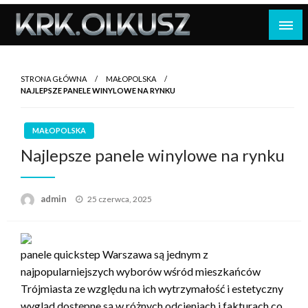
Skip
to
content
STRONA GŁÓWNA
MAŁOPOLSKA
NAJLEPSZE PANELE WINYLOWE NA RYNKU
MAŁOPOLSKA
Najlepsze panele winylowe na rynku
Opublikowane
admin
25 czerwca, 2025
w
panele quickstep Warszawa są jednym z
najpopularniejszych wyborów wśród mieszkańców
Trójmiasta ze względu na ich wytrzymałość i estetyczny
wygląd dostępne są w różnych odcieniach i fakturach co