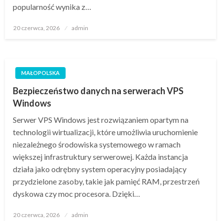
popularność wynika z…
Opublikowane
20 czerwca, 2026
admin
w
MAŁOPOLSKA
Bezpieczeństwo danych na serwerach VPS
Windows
Serwer VPS Windows jest rozwiązaniem opartym na
technologii wirtualizacji, które umożliwia uruchomienie
niezależnego środowiska systemowego w ramach
większej infrastruktury serwerowej. Każda instancja
działa jako odrębny system operacyjny posiadający
przydzielone zasoby, takie jak pamięć RAM, przestrzeń
dyskowa czy moc procesora. Dzięki…
Opublikowane
20 czerwca, 2026
admin
w