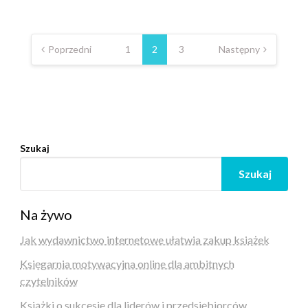
Nawigacja
po
Poprzedni
1
2
3
Następny
wpisach
Szukaj
Szukaj
Na żywo
Jak wydawnictwo internetowe ułatwia zakup książek
Księgarnia motywacyjna online dla ambitnych
czytelników
Książki o sukcesie dla liderów i przedsiębiorców