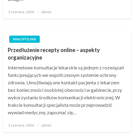
Opublikowane
1 czerwca, 2026
admin
w
MAŁOPOLSKA
Przedłużenie recepty online – aspekty
organizacyjne
Internetowe konsultacje lekarskie są jednym z rozwiązań
funkcjonujących we współczesnym systemie ochrony
zdrowia. Umożliwiają one kontakt pacjenta z lekarzem
bez konieczności osobistej obecności w gabinecie, przy
wykorzystaniu środków komunikacji elektronicznej. W
trakcie konsultacji specjalista może przeprowadzić
wywiad medyczny, zapoznać się…
Opublikowane
1 czerwca, 2026
admin
w