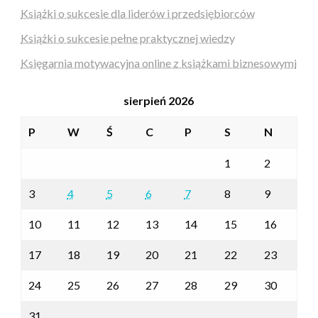
Książki o sukcesie dla liderów i przedsiębiorców
Książki o sukcesie pełne praktycznej wiedzy
Księgarnia motywacyjna online z książkami biznesowymi
sierpień 2026
P
W
Ś
C
P
S
N
1
2
3
4
5
6
7
8
9
10
11
12
13
14
15
16
17
18
19
20
21
22
23
24
25
26
27
28
29
30
31