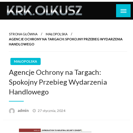
Skip
to
content
STRONA GŁÓWNA
MAŁOPOLSKA
AGENCJE OCHRONY NA TARGACH: SPOKOJNY PRZEBIEG WYDARZENIA
HANDLOWEGO
MAŁOPOLSKA
Agencje Ochrony na Targach:
Spokojny Przebieg Wydarzenia
Handlowego
Opublikowane
admin
27 stycznia, 2024
w