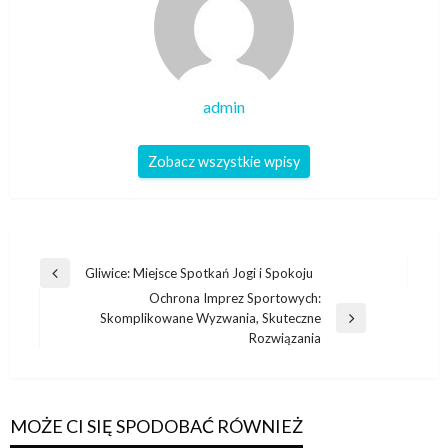
admin
Zobacz wszystkie wpisy
Nawigacja
Gliwice: Miejsce Spotkań Jogi i Spokoju
Poprzedni
wpisu
Ochrona Imprez Sportowych:
wpis
Skomplikowane Wyzwania, Skuteczne
Następny
Rozwiązania
wpis
MOŻE CI SIĘ SPODOBAĆ RÓWNIEŻ