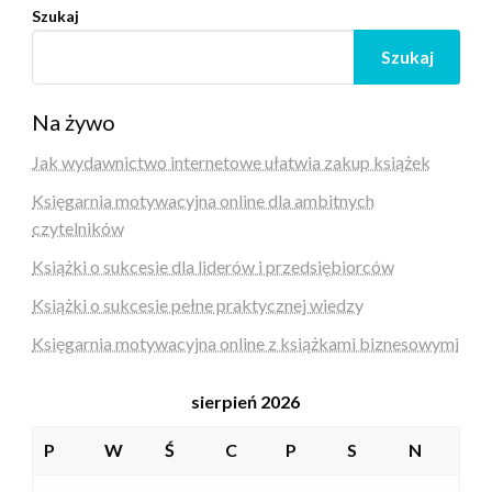
Szukaj
Szukaj
Na żywo
Jak wydawnictwo internetowe ułatwia zakup książek
Księgarnia motywacyjna online dla ambitnych
czytelników
Książki o sukcesie dla liderów i przedsiębiorców
Książki o sukcesie pełne praktycznej wiedzy
Księgarnia motywacyjna online z książkami biznesowymi
sierpień 2026
P
W
Ś
C
P
S
N