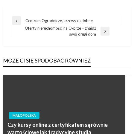
Nawigacja
Centrum Ogrodnicze, krzewy ozdobne.
Poprzedni
wpisu
Oferty nieruchomości na Cyprze – znajdź
wpis
Następny
swój drugi dom
wpis
MOŻE CI SIĘ SPODOBAĆ RÓWNIEŻ
MAŁOPOLSKA
Czy kursy online z certyfikatem są równie
wartościowe jak tradycyjne studia