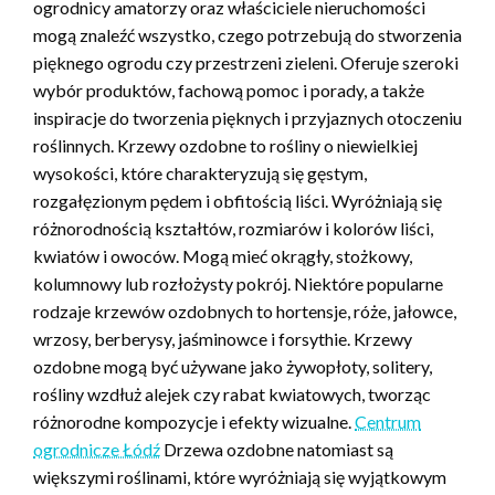
ogrodnicy amatorzy oraz właściciele nieruchomości
mogą znaleźć wszystko, czego potrzebują do stworzenia
pięknego ogrodu czy przestrzeni zieleni. Oferuje szeroki
wybór produktów, fachową pomoc i porady, a także
inspiracje do tworzenia pięknych i przyjaznych otoczeniu
roślinnych. Krzewy ozdobne to rośliny o niewielkiej
wysokości, które charakteryzują się gęstym,
rozgałęzionym pędem i obfitością liści. Wyróżniają się
różnorodnością kształtów, rozmiarów i kolorów liści,
kwiatów i owoców. Mogą mieć okrągły, stożkowy,
kolumnowy lub rozłożysty pokrój. Niektóre popularne
rodzaje krzewów ozdobnych to hortensje, róże, jałowce,
wrzosy, berberysy, jaśminowce i forsythie. Krzewy
ozdobne mogą być używane jako żywopłoty, solitery,
rośliny wzdłuż alejek czy rabat kwiatowych, tworząc
różnorodne kompozycje i efekty wizualne.
Centrum
ogrodnicze Łódź
Drzewa ozdobne natomiast są
większymi roślinami, które wyróżniają się wyjątkowym