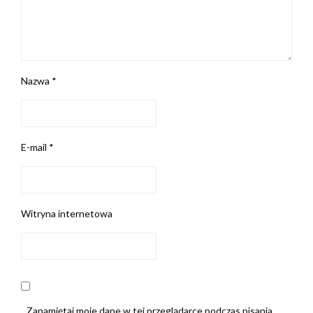
Nazwa
*
E-mail
*
Witryna internetowa
Zapamiętaj moje dane w tej przeglądarce podczas pisania