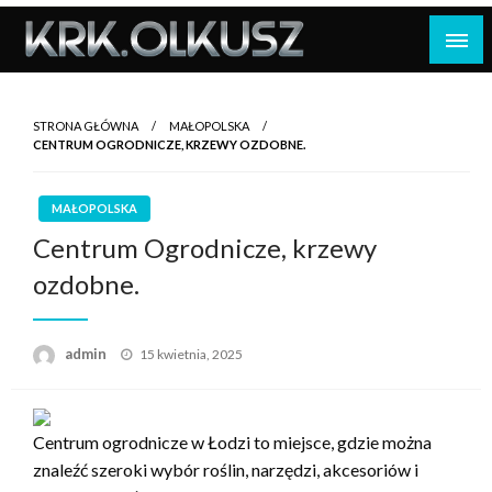
Skip
to
content
STRONA GŁÓWNA
MAŁOPOLSKA
CENTRUM OGRODNICZE, KRZEWY OZDOBNE.
MAŁOPOLSKA
Centrum Ogrodnicze, krzewy
ozdobne.
Opublikowane
admin
15 kwietnia, 2025
w
Centrum ogrodnicze w Łodzi to miejsce, gdzie można
znaleźć szeroki wybór roślin, narzędzi, akcesoriów i