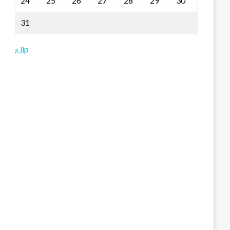
24
25
26
27
28
29
30
31
« lip