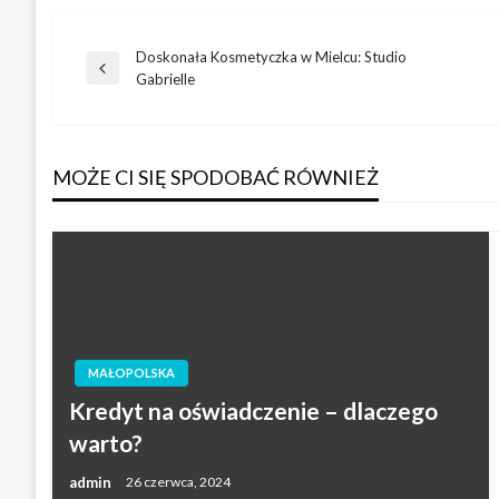
Doskonała Kosmetyczka w Mielcu: Studio
Nawigacja
Poprzedni
Gabrielle
wpis
wpisu
MOŻE CI SIĘ SPODOBAĆ RÓWNIEŻ
MAŁOPOLSKA
Kredyt na oświadczenie – dlaczego
warto?
admin
26 czerwca, 2024