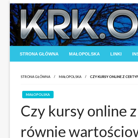
Skip
to
content
STRONA GŁÓWNA
MAŁOPOLSKA
LINKI
IN
STRONA GŁÓWNA
MAŁOPOLSKA
CZY KURSY ONLINE Z CERT
MAŁOPOLSKA
Czy kursy online z
równie wartościow