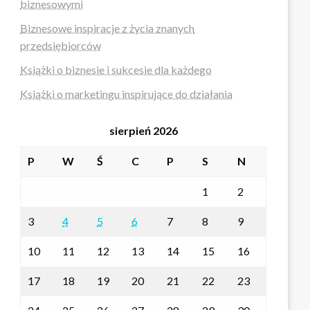
biznesowymi
Biznesowe inspiracje z życia znanych
przedsiębiorców
Książki o biznesie i sukcesie dla każdego
Książki o marketingu inspirujące do działania
sierpień 2026
P
W
Ś
C
P
S
N
1
2
3
4
5
6
7
8
9
10
11
12
13
14
15
16
17
18
19
20
21
22
23