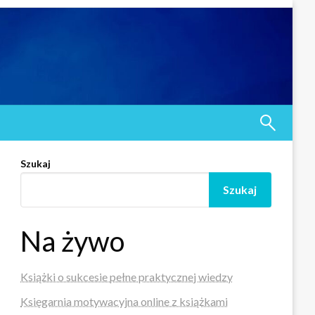
Szukaj
Szukaj
Na żywo
Książki o sukcesie pełne praktycznej wiedzy
Księgarnia motywacyjna online z książkami