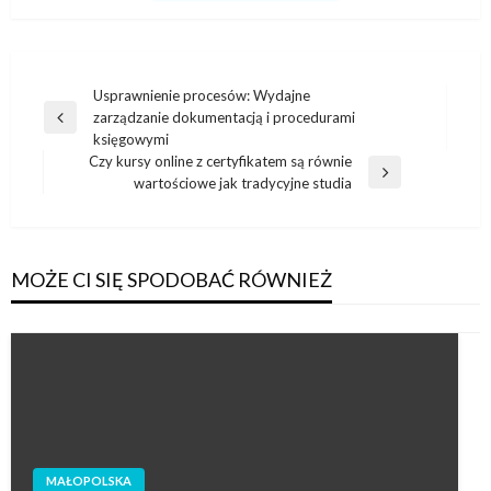
Nawigacja
Usprawnienie procesów: Wydajne
zarządzanie dokumentacją i procedurami
wpisu
Poprzedni
księgowymi
wpis
Czy kursy online z certyfikatem są równie
Następny
wartościowe jak tradycyjne studia
wpis
MOŻE CI SIĘ SPODOBAĆ RÓWNIEŻ
MAŁOPOLSKA