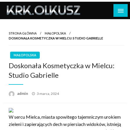
Skip
to
content
STRONA GŁÓWNA
MAŁOPOLSKA
DOSKONAŁA KOSMETYCZKA W MIELCU: STUDIO GABRIELLE
MAŁOPOLSKA
Doskonała Kosmetyczka w Mielcu:
Studio Gabrielle
Opublikowane
admin
3 marca, 2024
w
W sercu Mielca, miasta spowitego tajemniczym urokiem
zieleni i zapierających dech w piersiach widoków, istnieją