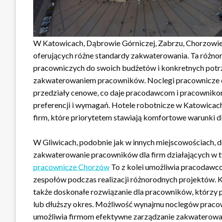
W Katowicach, Dąbrowie Górniczej, Zabrzu, Chorzowie i
oferujących różne standardy zakwaterowania. Ta różn
pracowniczych do swoich budżetów i konkretnych potrz
zakwaterowaniem pracowników. Noclegi pracownicze d
przedziały cenowe, co daje pracodawcom i pracownikom
preferencji i wymagań. Hotele robotnicze w Katowicach
firm, które priorytetem stawiają komfortowe warunki 
W Gliwicach, podobnie jak w innych miejscowościach, do
zakwaterowanie pracowników dla firm działających w 
pracownicze Chorzów
To z kolei umożliwia pracodaw
zespołów podczas realizacji różnorodnych projektów. 
także doskonałe rozwiązanie dla pracowników, którzy p
lub dłuższy okres. Możliwość wynajmu noclegów pracow
umożliwia firmom efektywne zarządzanie zakwaterowa