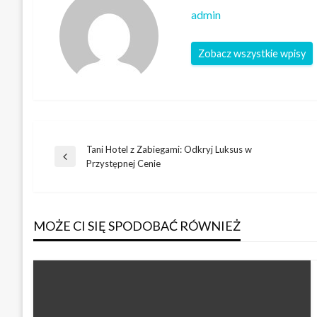
admin
Zobacz wszystkie wpisy
Tani Hotel z Zabiegami: Odkryj Luksus w
Nawigacja
Poprzedni
Przystępnej Cenie
wpis
wpisu
MOŻE CI SIĘ SPODOBAĆ RÓWNIEŻ