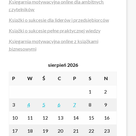
Księgarnia motywacyjna online dla ambitnych
czytelników
Książki o sukcesie dla liderów i przedsiębiorców
Książki o sukcesie pełne praktycznej wiedzy
Księgarnia motywacyjna online z książkami
biznesowymi
sierpień 2026
P
W
Ś
C
P
S
N
1
2
3
4
5
6
7
8
9
10
11
12
13
14
15
16
17
18
19
20
21
22
23