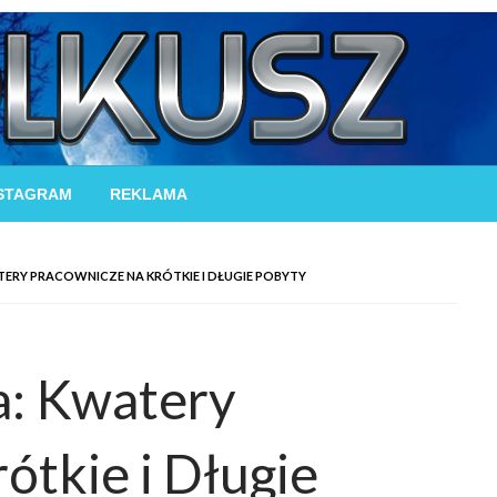
STAGRAM
REKLAMA
RY PRACOWNICZE NA KRÓTKIE I DŁUGIE POBYTY
: Kwatery
ótkie i Długie