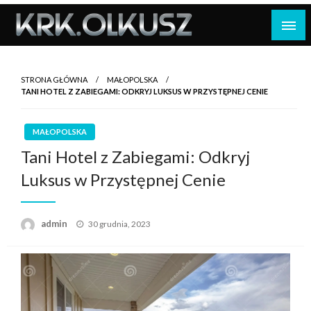
Skip
to
content
STRONA GŁÓWNA
MAŁOPOLSKA
TANI HOTEL Z ZABIEGAMI: ODKRYJ LUKSUS W PRZYSTĘPNEJ CENIE
MAŁOPOLSKA
Tani Hotel z Zabiegami: Odkryj
Luksus w Przystępnej Cenie
Opublikowane
admin
30 grudnia, 2023
w