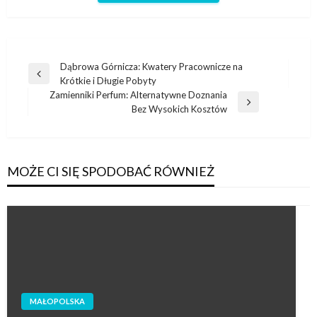
Nawigacja
Dąbrowa Górnicza: Kwatery Pracownicze na
Poprzedni
Krótkie i Długie Pobyty
wpisu
wpis
Zamienniki Perfum: Alternatywne Doznania
Następny
Bez Wysokich Kosztów
wpis
MOŻE CI SIĘ SPODOBAĆ RÓWNIEŻ
MAŁOPOLSKA