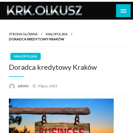
Skip
to
content
STRONA GŁÓWNA
MAŁOPOLSKA
DORADCA KREDYTOWY KRAKÓW
MAŁOPOLSKA
Doradca kredytowy Kraków
Opublikowane
admin
9 lipca, 2023
w