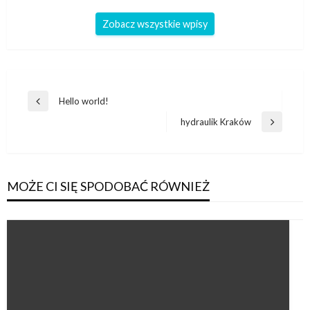
Zobacz wszystkie wpisy
Nawigacja
Hello world!
Poprzedni
wpisu
wpis
hydraulik Kraków
Następny
wpis
MOŻE CI SIĘ SPODOBAĆ RÓWNIEŻ