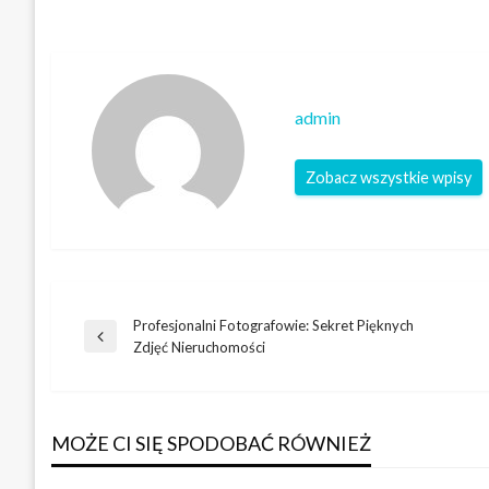
admin
Zobacz wszystkie wpisy
Profesjonalni Fotografowie: Sekret Pięknych
Nawigacja
Poprzedni
Zdjęć Nieruchomości
wpis
wpisu
MOŻE CI SIĘ SPODOBAĆ RÓWNIEŻ