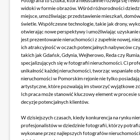
Fotografia to sztuka, która nieustannie rozwija się i e
widoki w formie obrazów. Wśród różnorodności dziedzin
miejsce, umożliwiając przedstawienie mieszkań, domów,
świetle. Współczesne technologie, takie jak drony, wyk
otwierając nowe perspektywy i umożliwiając uzyskanie
jest prezentowanie nieruchomości z zupełnie nowej, nie
ich atrakcyjność w oczach potencjalnych nabywców cz
takich jak Gdańsk, Gdynia, Wejherowo, Reda czy Rumia,
specjalizujących się w fotografii nieruchomości. Ci prof
unikalność każdej nieruchomości, tworząc wspaniałe obr
nieruchomości w Pomorskim rejonie nie tylko posiadają 
artystyczne, które pozwalają im stworzyć wyjątkowe zd
Ich praca może stanowić kluczowy element w procesie 
decyzje potencjalnych klientów.
W dzisiejszych czasach, kiedy konkurencja na rynku nie
profesjonalistów w dziedzinie fotografii, którzy potrafi
wykonane przez najlepszych fotografów nieruchomości