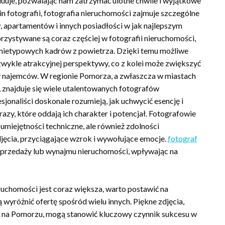
woluuje, pozwalając nam zatrzymać ulotne chwile i wyjątkowe
 fotografii, fotografia nieruchomości zajmuje szczególne
 apartamentów i innych posiadłości w jak najlepszym
orzystywane są coraz częściej w fotografii nieruchomości,
 nietypowych kadrów z powietrza. Dzięki temu możliwe
zwykle atrakcyjnej perspektywy, co z kolei może zwiększyć
y najemców. W regionie Pomorza, a zwłaszcza w miastach
 znajduje się wiele utalentowanych fotografów
esjonaliści doskonale rozumieją, jak uchwycić esencję i
azy, które oddają ich charakter i potencjał. Fotografowie
umiejętności techniczne, ale również zdolności
jęcia, przyciągające wzrok i wywołujące emocje.
fotograf
sprzedaży lub wynajmu nieruchomości, wpływając na
ruchomości jest coraz większa, warto postawić na
ą wyróżnić ofertę spośród wielu innych. Piękne zdjęcia,
 na Pomorzu, mogą stanowić kluczowy czynnik sukcesu w