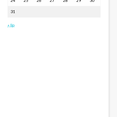
24
25
26
27
28
29
30
31
« lip