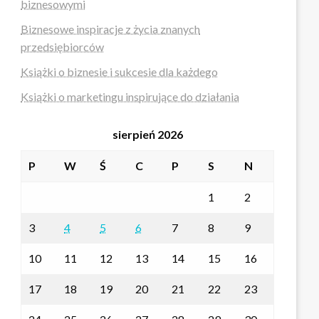
biznesowymi
Biznesowe inspiracje z życia znanych
przedsiębiorców
Książki o biznesie i sukcesie dla każdego
Książki o marketingu inspirujące do działania
sierpień 2026
P
W
Ś
C
P
S
N
1
2
3
4
5
6
7
8
9
10
11
12
13
14
15
16
17
18
19
20
21
22
23