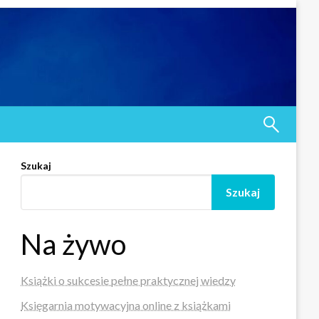
Szukaj
Szukaj
Na żywo
Książki o sukcesie pełne praktycznej wiedzy
Księgarnia motywacyjna online z książkami