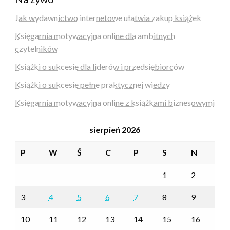
Jak wydawnictwo internetowe ułatwia zakup książek
Księgarnia motywacyjna online dla ambitnych
czytelników
Książki o sukcesie dla liderów i przedsiębiorców
Książki o sukcesie pełne praktycznej wiedzy
Księgarnia motywacyjna online z książkami biznesowymi
sierpień 2026
P
W
Ś
C
P
S
N
1
2
3
4
5
6
7
8
9
10
11
12
13
14
15
16