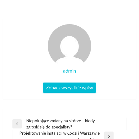
admin
Zobacz wszystkie wpisy
Nawigacja
Niepokojące zmiany na skórze – kiedy
Poprzedni
zgłosić się do specjalisty?
wpisu
wpis
Projektowanie instalacji w Łodzi i Warszawie
Następny