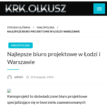
Skip
to
content
STRONA GŁÓWNA
MAŁOPOLSKA
NAJLEPSZE BIURO PROJEKTOWE W ŁODZI I WARSZAWIE
MAŁOPOLSKA
Najlepsze biuro projektowe w Łodzi i
Warszawie
Opublikowane
admin
22 listopada, 2024
w
Kemoprojekt to doświadczone biuro projektowe
specjalizujące się w tworzeniu zaawansowanych