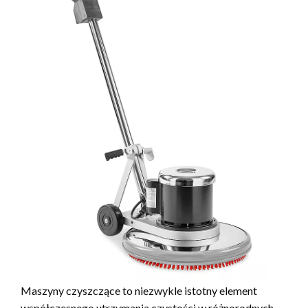
Maszyny czyszczące to niezwykle istotny element
współczesnego utrzymania czystości w różnorodnych