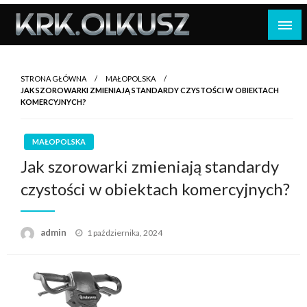
Skip
to
content
STRONA GŁÓWNA
MAŁOPOLSKA
JAK SZOROWARKI ZMIENIAJĄ STANDARDY CZYSTOŚCI W OBIEKTACH
KOMERCYJNYCH?
MAŁOPOLSKA
Jak szorowarki zmieniają standardy
czystości w obiektach komercyjnych?
Opublikowane
admin
1 października, 2024
w