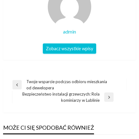
admin
Zobacz wszystkie wpisy
Nawigacja
Twoje wsparcie podczas odbioru mieszkania
Poprzedni
od dewelopera
wpisu
wpis
Bezpieczeństwo instalacji grzewczych: Rola
Następny
kominiarzy w Lublinie
wpis
MOŻE CI SIĘ SPODOBAĆ RÓWNIEŻ