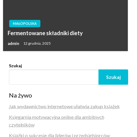
MAŁOPOLSKA
Fermentowane składniki diety
admin
12 grudnia, 2025
Szukaj
Szukaj
Na żywo
Jak wydawnictwo internetowe ułatwia zakup książek
Księgarnia motywacyjna online dla ambitnych
czytelników
Książki o sukcesie dla liderów i przedsiębiorców