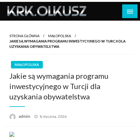
Skip
to
content
STRONA GŁÓWNA
MAŁOPOLSKA
JAKIE SĄ WYMAGANIA PROGRAMU INWESTYCYJNEGO W TURCJI DLA
UZYSKANIA OBYWATELSTWA
MAŁOPOLSKA
Jakie są wymagania programu
inwestycyjnego w Turcji dla
uzyskania obywatelstwa
Opublikowane
admin
8 stycznia, 2026
w