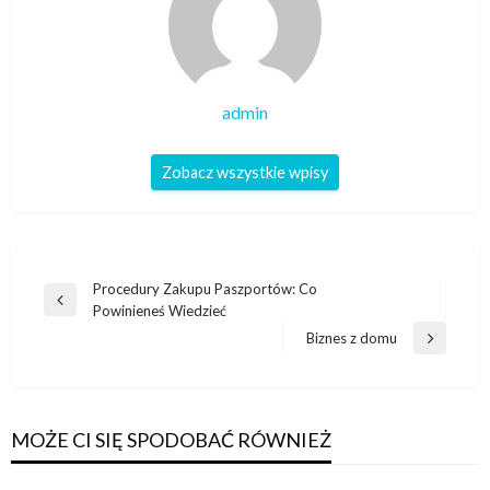
admin
Zobacz wszystkie wpisy
Nawigacja
Procedury Zakupu Paszportów: Co
Poprzedni
Powinieneś Wiedzieć
wpisu
wpis
Biznes z domu
Następny
wpis
MOŻE CI SIĘ SPODOBAĆ RÓWNIEŻ