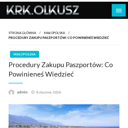
Skip
to
content
STRONA GŁÓWNA
MAŁOPOLSKA
PROCEDURY ZAKUPU PASZPORTÓW: CO POWINIENEŚ WIEDZIEĆ
MAŁOPOLSKA
Procedury Zakupu Paszportów: Co
Powinieneś Wiedzieć
Opublikowane
admin
8 stycznia, 2026
w