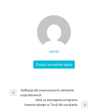
admin
Zobacz wszystkie wpisy
Nawigacja
Aplikacje dla nowoczesnych zakładów
Poprzedni
pogrzebowych
wpisu
wpis
Jakie są wymagania programu
inwestycyjnego w Turcji dla uzyskania
Następny