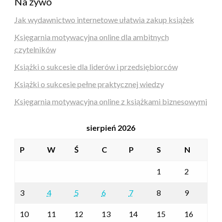
Na żywo
Jak wydawnictwo internetowe ułatwia zakup książek
Księgarnia motywacyjna online dla ambitnych
czytelników
Książki o sukcesie dla liderów i przedsiębiorców
Książki o sukcesie pełne praktycznej wiedzy
Księgarnia motywacyjna online z książkami biznesowymi
sierpień 2026
P
W
Ś
C
P
S
N
1
2
3
4
5
6
7
8
9
10
11
12
13
14
15
16