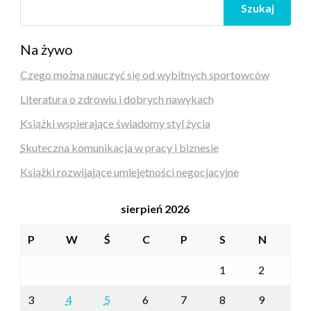
Szukaj
Na żywo
Czego można nauczyć się od wybitnych sportowców
Literatura o zdrowiu i dobrych nawykach
Książki wspierające świadomy styl życia
Skuteczna komunikacja w pracy i biznesie
Książki rozwijające umiejętności negocjacyjne
sierpień 2026
P
W
Ś
C
P
S
N
1
2
3
4
5
6
7
8
9