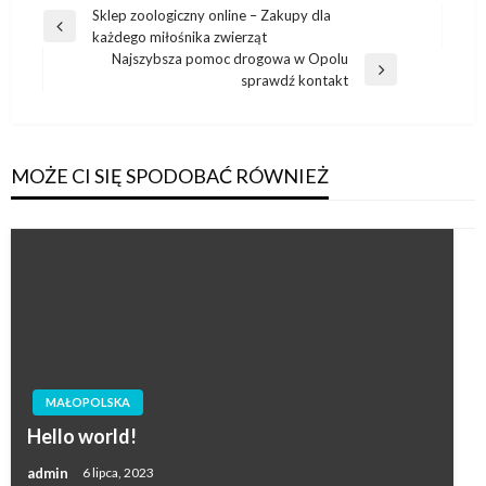
Nawigacja
Sklep zoologiczny online – Zakupy dla
Poprzedni
każdego miłośnika zwierząt
wpisu
wpis
Najszybsza pomoc drogowa w Opolu
Następny
sprawdź kontakt
wpis
MOŻE CI SIĘ SPODOBAĆ RÓWNIEŻ
MAŁOPOLSKA
Hello world!
admin
6 lipca, 2023