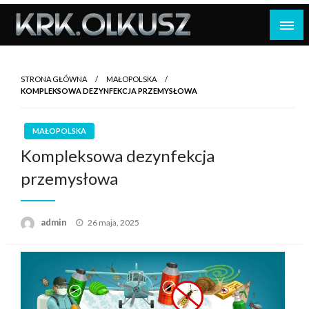
Skip
to
content
STRONA GŁÓWNA
MAŁOPOLSKA
KOMPLEKSOWA DEZYNFEKCJA PRZEMYSŁOWA
MAŁOPOLSKA
Kompleksowa dezynfekcja
przemysłowa
Opublikowane
admin
26 maja, 2025
w