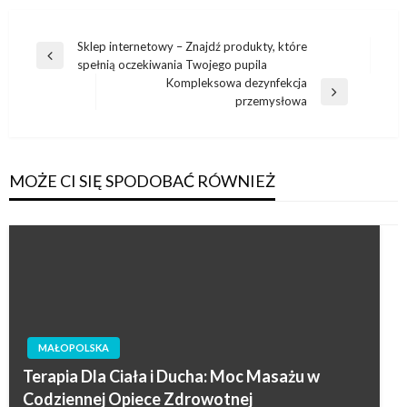
Nawigacja
Sklep internetowy – Znajdź produkty, które
Poprzedni
spełnią oczekiwania Twojego pupila
wpisu
wpis
Kompleksowa dezynfekcja
Następny
przemysłowa
wpis
MOŻE CI SIĘ SPODOBAĆ RÓWNIEŻ
MAŁOPOLSKA
Terapia Dla Ciała i Ducha: Moc Masażu w
Codziennej Opiece Zdrowotnej