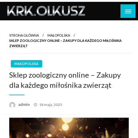
Skip
to
content
STRONA GŁÓWNA
MAŁOPOLSKA
SKLEP ZOOLOGICZNY ONLINE – ZAKUPY DLA KAŻDEGO MIŁOŚNIKA
ZWIERZĄT
MAŁOPOLSKA
Sklep zoologiczny online – Zakupy
dla każdego miłośnika zwierząt
Opublikowane
admin
18 maja, 2025
w