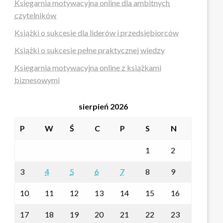
Księgarnia motywacyjna online dla ambitnych
czytelników
Książki o sukcesie dla liderów i przedsiębiorców
Książki o sukcesie pełne praktycznej wiedzy
Księgarnia motywacyjna online z książkami
biznesowymi
sierpień 2026
P
W
Ś
C
P
S
N
1
2
3
4
5
6
7
8
9
10
11
12
13
14
15
16
17
18
19
20
21
22
23