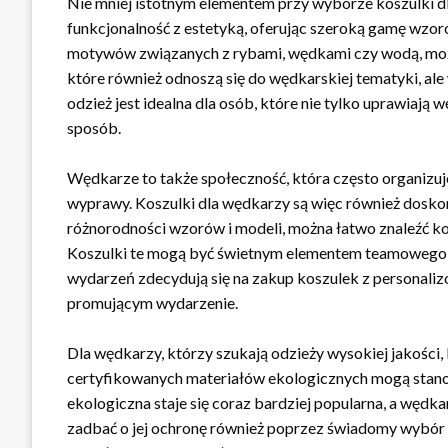
Nie mniej istotnym elementem przy wyborze koszulki dla
funkcjonalność z estetyką, oferując szeroką gamę wz
motywów związanych z rybami, wędkami czy wodą, można
które również odnoszą się do wędkarskiej tematyki, ale
odzież jest idealna dla osób, które nie tylko uprawiają
sposób.
Wędkarze to także społeczność, która często organizuj
wyprawy. Koszulki dla wędkarzy są więc również doskon
różnorodności wzorów i modeli, można łatwo znaleźć ko
Koszulki te mogą być świetnym elementem teamowego out
wydarzeń zdecydują się na zakup koszulek z personaliz
promującym wydarzenie.
Dla wędkarzy, którzy szukają odzieży wysokiej jakości,
certyfikowanych materiałów ekologicznych mogą stanow
ekologiczna staje się coraz bardziej popularna, a wędka
zadbać o jej ochronę również poprzez świadomy wybór 