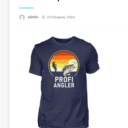
Opublikowane
admin
25 listopada, 2024
w