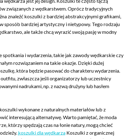
 wędkarza jest jej design. Koszulki te często łączą
orów związanych z wędkarstwem. Oprócz tradycyjnych
 znaleźć koszulki z bardziej abstrakcyjnymi grafikami,
 w sposób bardziej artystyczny i nietypowy. Tego rodzaju
 wędkarstwo, ale także chcą wyrazić swoją pasję w modny
e spotkania i wydarzenia, takie jak zawody wędkarskie czy
ałym rozwiązaniem na takie okazje. Dzięki dużej
szulkę, która będzie pasować do charakteru wydarzenia.
fitu, zwłaszcza jeśli organizatorzy lub uczestnicy
owanymi nadrukami, np. z nazwą drużyny lub hasłem
 koszulki wykonane z naturalnych materiałów lub z
ić interesującą alternatywę. Warto pamiętać, że moda
rze, którzy spędzają czas na łonie natury, mogą chcieć
odzieży.
koszulki dla wędkarza
Koszulki z organicznej