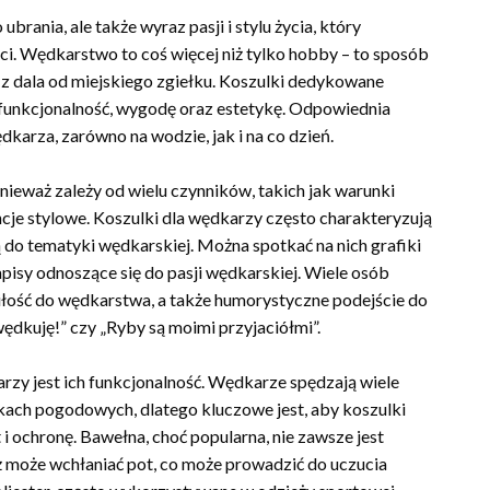
brania, ale także wyraz pasji i stylu życia, który
. Wędkarstwo to coś więcej niż tylko hobby – to sposób
, z dala od miejskiego zgiełku. Koszulki dedykowane
 funkcjonalność, wygodę oraz estetykę. Odpowiednia
karza, zarówno na wodzie, jak i na co dzień.
nieważ zależy od wielu czynników, takich jak warunki
je stylowe. Koszulki dla wędkarzy często charakteryzują
 do tematyki wędkarskiej. Można spotkać na nich grafiki
apisy odnoszące się do pasji wędkarskiej. Wiele osób
 miłość do wędkarstwa, a także humorystyczne podejście do
wędkuję!” czy „Ryby są moimi przyjaciółmi”.
zy jest ich funkcjonalność. Wędkarze spędzają wiele
kach pogodowych, dlatego kluczowe jest, aby koszulki
 ochronę. Bawełna, choć popularna, nie zawsze jest
ż może wchłaniać pot, co może prowadzić do uczucia