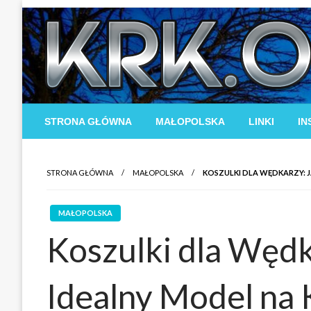
Skip
to
content
STRONA GŁÓWNA
MAŁOPOLSKA
LINKI
IN
STRONA GŁÓWNA
MAŁOPOLSKA
KOSZULKI DLA WĘDKARZY: 
MAŁOPOLSKA
Koszulki dla Węd
Idealny Model na