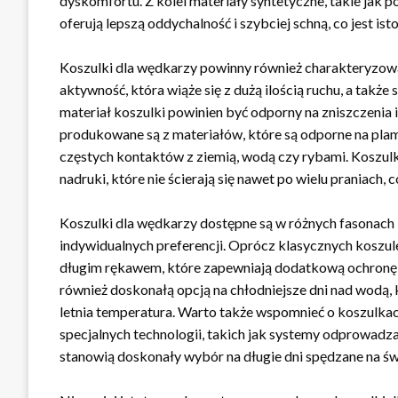
dyskomfortu. Z kolei materiały syntetyczne, takie jak 
oferują lepszą oddychalność i szybciej schną, co jest i
Koszulki dla wędkarzy powinny również charakteryzow
aktywność, która wiąże się z dużą ilością ruchu, a także
materiał koszulki powinien być odporny na zniszczenia i
produkowane są z materiałów, które są odporne na plamy
częstych kontaktów z ziemią, wodą czy rybami. Koszul
nadruki, które nie ścierają się nawet po wielu praniach, c
Koszulki dla wędkarzy dostępne są w różnych fasonach 
indywidualnych preferencji. Oprócz klasycznych koszu
długim rękawem, które zapewniają dodatkową ochronę
również doskonałą opcją na chłodniejsze dni nad wodą, k
letnia temperatura. Warto także wspomnieć o koszulkach
specjalnych technologii, takich jak systemy odprowadz
stanowią doskonały wybór na długie dni spędzane na ś