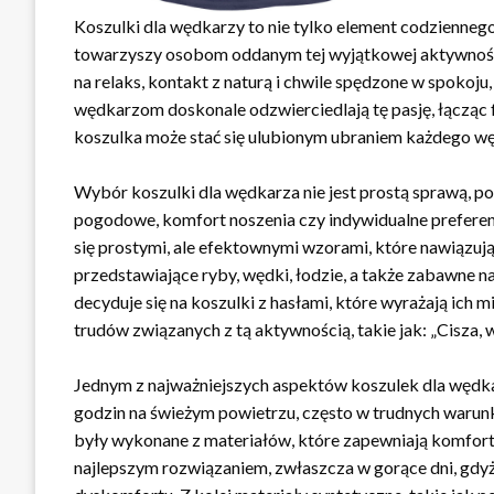
Koszulki dla wędkarzy to nie tylko element codziennego u
towarzyszy osobom oddanym tej wyjątkowej aktywności
na relaks, kontakt z naturą i chwile spędzone w spokoju
wędkarzom doskonale odzwierciedlają tę pasję, łącząc
koszulka może stać się ulubionym ubraniem każdego węd
Wybór koszulki dla wędkarza nie jest prostą sprawą, po
pogodowe, komfort noszenia czy indywidualne preferenc
się prostymi, ale efektownymi wzorami, które nawiązują
przedstawiające ryby, wędki, łodzie, a także zabawne n
decyduje się na koszulki z hasłami, które wyrażają ich
trudów związanych z tą aktywnością, takie jak: „Cisza, 
Jednym z najważniejszych aspektów koszulek dla wędkar
godzin na świeżym powietrzu, często w trudnych warun
były wykonane z materiałów, które zapewniają komfort i
najlepszym rozwiązaniem, zwłaszcza w gorące dni, gdy