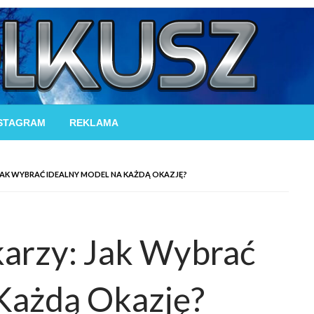
STAGRAM
REKLAMA
JAK WYBRAĆ IDEALNY MODEL NA KAŻDĄ OKAZJĘ?
karzy: Jak Wybrać
 Każdą Okazję?