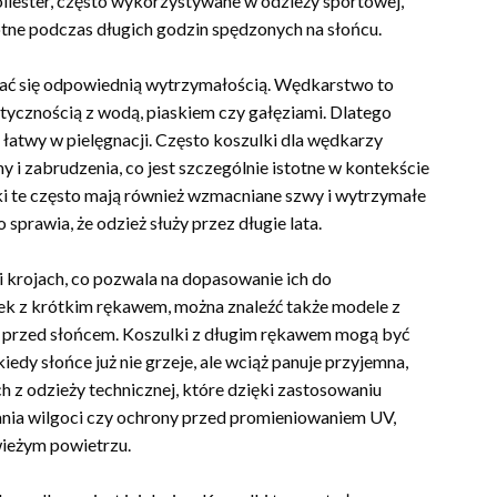
poliester, często wykorzystywane w odzieży sportowej,
stotne podczas długich godzin spędzonych na słońcu.
ać się odpowiednią wytrzymałością. Wędkarstwo to
 stycznością z wodą, piaskiem czy gałęziami. Dlatego
 łatwy w pielęgnacji. Często koszulki dla wędkarzy
 i zabrudzenia, co jest szczególnie istotne w kontekście
ki te często mają również wzmacniane szwy i wytrzymałe
o sprawia, że odzież służy przez długie lata.
i krojach, co pozwala na dopasowanie ich do
lek z krótkim rękawem, można znaleźć także modele z
 przed słońcem. Koszulki z długim rękawem mogą być
iedy słońce już nie grzeje, ale wciąż panuje przyjemna,
 z odzieży technicznej, które dzięki zastosowaniu
ania wilgoci czy ochrony przed promieniowaniem UV,
wieżym powietrzu.